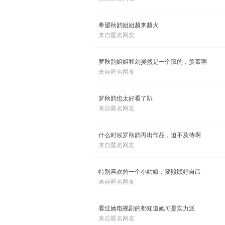
希望秋韵姐姐越来越火
来自匿名网友
罗秋韵姐姐和刘昊然是一个班的，羡慕啊
来自匿名网友
罗秋韵也太好看了趴
来自匿名网友
什么时候罗秋韵再出作品，迫不及待啊
来自匿名网友
特别喜欢的一个小姑娘，要照顾好自己
来自匿名网友
看过她电视剧的都知道她可是实力派
来自匿名网友