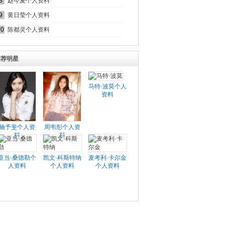
8
赵今麦个人资料
9
黄日莹个人资料
10
陈都灵个人资料
推荐明星
马特·波莫个人
资料
施予斐个人资
周韦彤个人资
料
料
亚当·桑德勒个
凯文·科斯特纳
麦考利·卡尔金
人资料
个人资料
个人资料