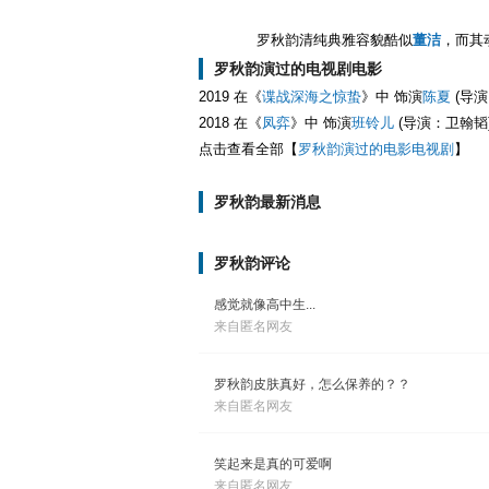
罗秋韵清纯典雅容貌酷似
董洁
，而其
罗秋韵演过的电视剧电影
2019 在《
谍战深海之惊蛰
》中 饰演
陈夏
(导演
2018 在《
凤弈
》中 饰演
班铃儿
(导演：卫翰韬
点击查看全部【
罗秋韵演过的电影电视剧
】
罗秋韵最新消息
罗秋韵评论
感觉就像高中生...
来自匿名网友
罗秋韵皮肤真好，怎么保养的？？
来自匿名网友
笑起来是真的可爱啊
来自匿名网友