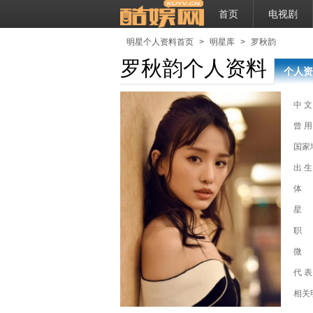
首页
电视剧
明星个人资料首页
>
明星库
>
罗秋韵
罗秋韵个人资料
个人资
中 文
曾 用
国家
出 生
体
星
职
微
代 表
相关