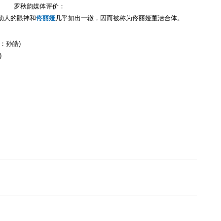
罗秋韵媒体评价：
动人的眼神和
佟丽娅
几乎如出一辙，因而被称为佟丽娅董洁合体。
：孙皓)
)