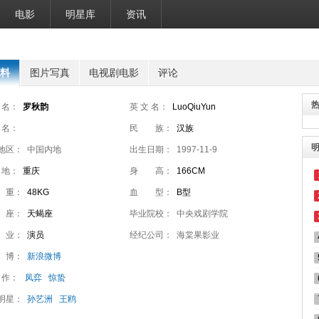
电影
明星库
资讯
料
图片写真
电视剧电影
评论
 名：
罗秋韵
英 文 名：
LuoQiuYun
 名：
民 族：
汉族
地区：
中国内地
出生日期：
1997-11-9
 地：
重庆
身 高：
166CM
 重：
48KG
血 型：
B型
 座：
天蝎座
毕业院校：
中央戏剧学院
 业：
演员
经纪公司：
海棠果影业
 博：
新浪微博
 作：
凤弈
惊蛰
明星：
孙艺洲
王鸥