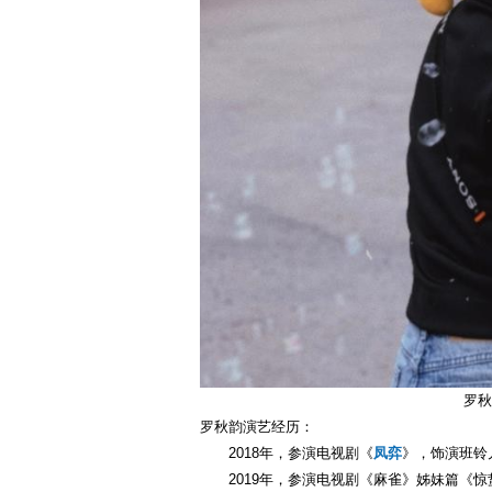
罗秋
罗秋韵演艺经历：
2018年，参演电视剧《
凤弈
》，饰演班铃儿
2019年，参演电视剧《麻雀》姊妹篇《