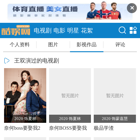
✕
电视剧
电影
明星
花絮
个人资料
图片
影视作品
评论
王双演过的电视剧
2020 饰夏林
2020 饰夏林
2020 饰蒙嘉慧
奈何boss要娶我2
奈何BOSS要娶我
极品学渣