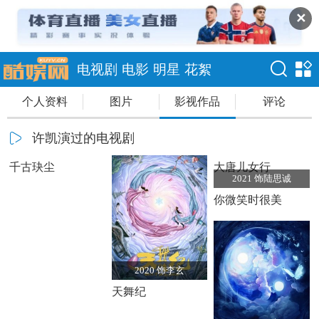
✕
电视剧
电影
明星
花絮
个人资料
图片
影视作品
评论
许凯演过的电视剧
饰白玦
饰程处默
千古玦尘
大唐儿女行
2021 饰陆思诚
你微笑时很美
2020 饰李玄
天舞纪