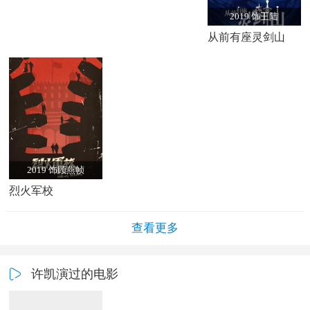
2019 饰王陆
从前有座灵剑山
2019 饰顾燕帧
烈火军校
查看更多
许凯演过的电影