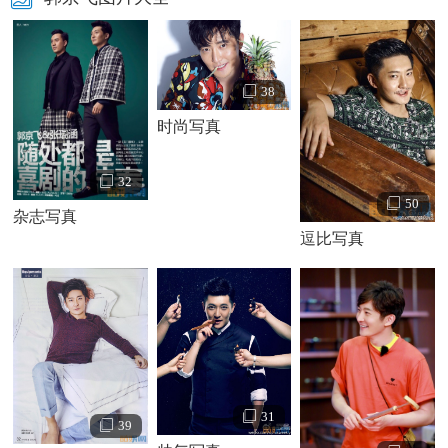
38
时尚写真
32
50
杂志写真
逗比写真
郭京飞个人资料郭京飞家庭背景
31
39
郭京飞的父亲希望他可以像自己一样，做一个翱翔蓝天的飞