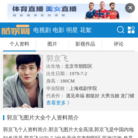
✕
电视剧
电影
明星
花絮
个人资料
图片
影视作品
评论
郭京飞
出生地：
北京市朝阳区
出生日期：
1979-7-2
身高：
180CM
毕业院校：
上海戏剧学院
代表作：
遇见幸福 都挺好 大男当婚 龙门镖
查看更多 》
局 防火墙5788 那样芬芳 暗黑者
郭京飞图片大全个人资料简介
郭京飞个人资料简介,郭京飞图片大全高清,郭京飞是中国内地