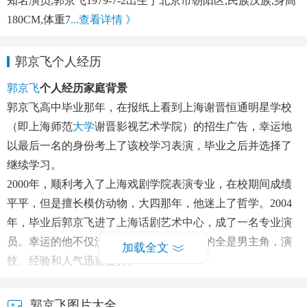
知名演员,郭京飞1979-7-2出生于北京市朝阳区,民族汉族,身高
180CM,体重7
...查看详情 》
郭京飞个人经历
郭京飞
个人经历家庭背景
郭京飞高中毕业那年，在报纸上看到上海谢晋恒通明星学校
（即上海师范
大学
谢晋影视艺术学院）的招生广告，幸运地
以最后一名的身份考上了该校学习表演，毕业之后并选择了
继续学习。
2000年，顺利考入了上海戏剧学院表演专业，在校期间成绩
平平，但是擅长模仿动物，大四那年，他迷上了哲学。2004
年，毕业后郭京飞进了上海话剧艺术中心，成了一名专业演
员。幸运的他不仅没有跑过龙套，而且当的全是男主角，演
加载全文
技、经验和人气迅速提升。
郭京飞图片大全