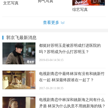
帅气写真
20
文艺写真
行员。加上他生在北京，长在北京，于是给他起名郭京飞。
综艺写真
郭京飞在闲暇之余喜欢弹弹吉他唱唱歌，喜欢画色彩浓烈的
水彩画，喜欢看艰深难懂的哲学书。
查看更多
郭京飞情感经历：
郭京飞与妻子鲍莉是大学的同学，两个人在相恋一个月后便
郭京飞最新消息
闪婚了，后来鲍莉为了郭京飞的发展放弃事业，选择做全职
都挺好苏明玉是被苏明成打进医院的
太太相夫教子。
吗？苏明成为什么打苏明玉？
2019-03-04 14:56:15
电视剧青恋中最终林深有没有和姚新竹
在一起 林深最终跟谁在一起了？
2017-10-20 11:00:35
电视剧青恋中林深和姚新海之间有什么
矛盾 林深为什么执意不用姚新海的钱？