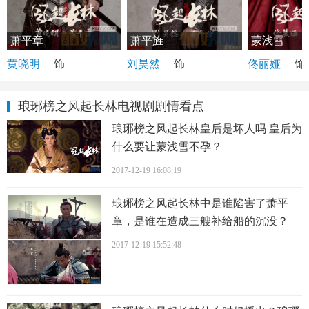
萧平章
蒙浅雪
萧平旌
黄晓明
饰
佟丽娅
饰
刘昊然
饰
琅琊榜之风起长林电视剧剧情看点
琅琊榜之风起长林皇后是坏人吗 皇后为
什么要让蒙浅雪不孕？
2017-12-19 16:08:19
琅琊榜之风起长林中是谁陷害了萧平
章，是谁在造成三艘补给船的沉没？
2017-12-19 15:52:48