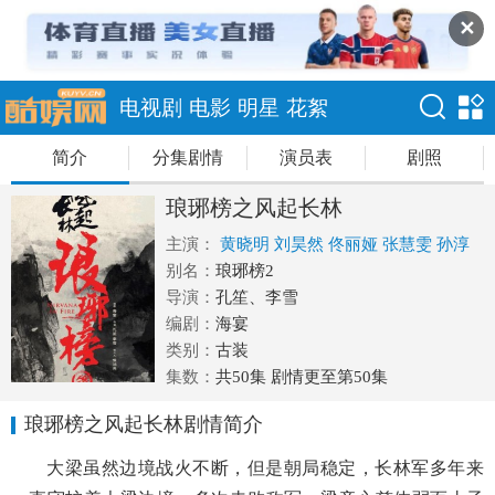
✕
电视剧
电影
明星
花絮
简介
分集剧情
演员表
剧照
琅琊榜之风起长林
主演：
黄晓明
刘昊然
佟丽娅
张慧雯
孙淳
别名：
琅琊榜2
导演：
孔笙、李雪
编剧：
海宴
类别：
古装
集数：
共50集 剧情更至第50集
琅琊榜之风起长林剧情简介
大梁虽然边境战火不断，但是朝局稳定，长林军多年来