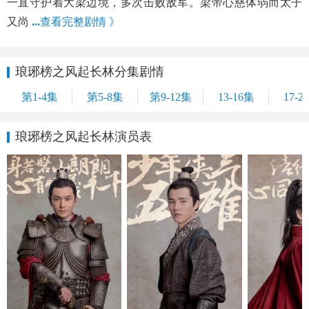
一直守护着大梁边境，多次击败敌军。梁帝心慈体弱而太子
又尚
...
查看完整剧情 》
琅琊榜之风起长林分集剧情
第1-4集
第5-8集
第9-12集
13-16集
17-2
琅琊榜之风起长林演员表