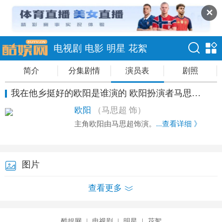
✕
电视剧
电影
明星
花絮
简介
分集剧情
演员表
剧照
我在他乡挺好的欧阳是谁演的 欧阳扮演者马思超资料
欧阳
（马思超 饰）
主角欧阳由马思超饰演。
...查看详细 》
图片
查看更多
酷娱网
|
电视剧
|
明星
|
花絮