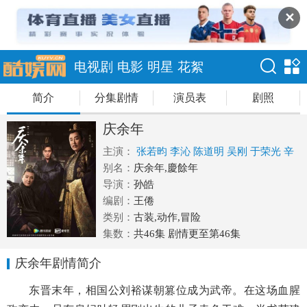
✕
电视剧
电影
明星
花絮
简介
分集剧情
演员表
剧照
庆余年
主演：
张若昀
李沁
陈道明
吴刚
于荣光
辛
芷蕾
别名：
宋轶
庆余年,慶餘年
李纯
韩玖诺
刘美彤
佟梦实
刘桦
田雨
导演：
王阳
孙皓
于小伟
郭麒麟
高曙光
于洋
张昊
唯
编剧：
刘润南
王倦
李小冉
李强
刘端端
肖战
李子峰
类别：
古装,动作,冒险
集数：
共46集 剧情更至第46集
庆余年剧情简介
东晋末年，相国公刘裕谋朝篡位成为武帝。在这场血腥