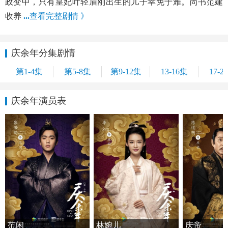
政变中，只有皇妃叶轻眉刚出生的儿子幸免于难。尚书范建
收养
...
查看完整剧情 》
庆余年分集剧情
第1-4集
第5-8集
第9-12集
13-16集
17-2
庆余年演员表
范闲
林婉儿
庆帝