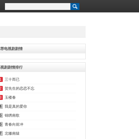
推荐电视剧剧情
电视剧剧情排行
1
三十而已
2
贺先生的恋恋不忘
3
玉楼春
4
我是真的爱你
5
锦绣南歌
6
青春向前冲
7
北辙南辕