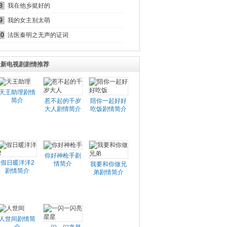
8
我在他乡挺好的
9
我的女主别太萌
10
法医秦明之无声的证词
最新电视剧剧情推荐
天王助理剧情
简介
惹不起的千岁
陪你一起好好
大人剧情简介
吃饭剧情简介
你好神枪手剧
假日暖洋洋2
情简介
我要和你做兄
剧情简介
弟剧情简介
人世间剧情简