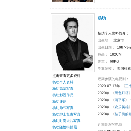
杨玏
杨玏个人资料简介：
出生地：
北京市
出生日期：
1987-3-
身高：
182CM
体重：
68KG
毕业院校：
美国杜克
点击查看更多资料
近期参演的电视剧：
杨玏个人资料
2020-07-17年
《
三
杨玏高清写真
2020年
《
黑色灯塔
杨玏影视作品
2020年
《
清平乐
》
杨玏评论
2020年
《
欢乐英雄
杨玏帅气写真
2020年
《
桔子街的
杨玏绅士复古写真
杨玏时尚大片写真
近期参演的电影：
杨玏随性街拍照