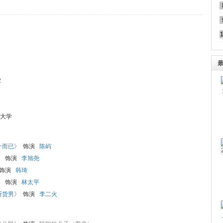
2
大学
十而已
》
饰演
陈屿
》
饰演
李旭尧
饰演
韩琦
》
饰演
林太平
断货男
》
饰演
李二火