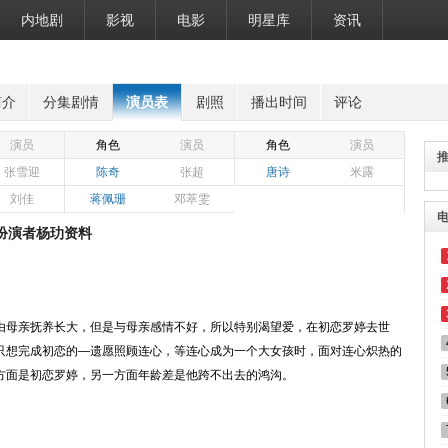
内地剧
影视
电影
明星库
资讯
简介
分集剧情
演员表
剧照
播出时间
评论
演员
角色
演员
角色
演员
张雪迎
陈奇
张超
唐诗
米露
刘佳
蒋佩珊
邓萃雯
扮演者杨玏资料
）
由母亲抚养长大，但是与母亲感情不好，所以特别渴望爱，在初恋罗婷去世
只想完成初恋的—遗愿照顾连心，等连心成为一个大女孩时，面对连心炽热的
方面是初恋罗婷，另一方面年龄差是他跨不出去的鸿沟。