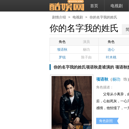
首页
电视剧
剧情介绍
>
电视剧
>
你的名字我的姓氏
你的名字我的姓氏
角色
演员
角色
项语秋
杨玏
连心
罗锐
陈子由
叶木桃
你的名字我的姓氏项语秋是谁演的 项语秋
项语秋
（
杨玏
饰
角色描述：
父母从小离异，
后，心如死灰，一心
感情，他怯懦了，一
角色剧照