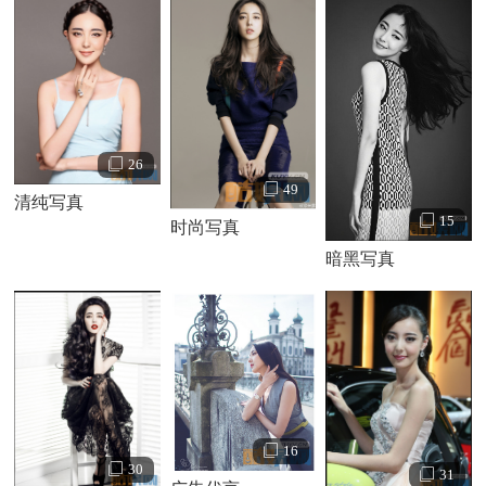
《
你的名字我的姓氏
》上线播出。
26
49
清纯写真
15
时尚写真
暗黑写真
16
30
31