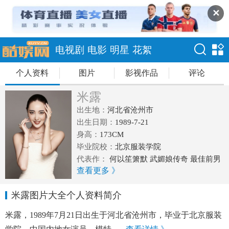
✕
电视剧
电影
明星
花絮
个人资料
图片
影视作品
评论
米露
出生地：
河北省沧州市
出生日期：
1989-7-21
身高：
173CM
毕业院校：
北京服装学院
代表作：
何以笙箫默 武媚娘传奇 最佳前男
查看更多 》
友 二胎时代
米露图片大全个人资料简介
米露，1989年7月21日出生于河北省沧州市，毕业于北京服装