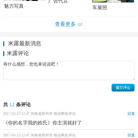
广告代言
魅力写真
车展照
查看更多
米露个人经历 米露个人资料简介 米露写真、杂志、活
米露最新消息
动照欣赏
米露评论
感情经历：
米露与杨玏在《何以笙箫默》出演的欢喜冤家深入人
心，之后两人也是成为了好朋友，而两人在《你的名字我的
姓氏》中再次合作，在拍摄期间，杨玏被拍到离开了剧组之
后并没有回酒店休息，而是来到了米露的片场探班，之前两
人合作多部电视剧并且一直以荧幕情侣的形象示人，大半
共
12
条评论
夜，杨玏还要来找米露，网友们纷纷猜测两人假戏真做，但
2017-03-23 12:47 河南省郑州市 电信网友评论
回复
是杨玏经纪人则回应：“两人只是好朋友，一起合作了几部
《你的名字我的姓氏》你主演就好了
戏，私下关系不错，不存在恋人关系”。
2017-03-23 12:47 河南省郑州市 电信网友评论
回复