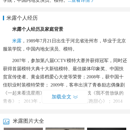
学院，中国内地女演员、模特。
...查看详情 》
米露个人经历
米露个人经历及家庭背景
米露
，1989年7月21日出生于河北省沧州市，毕业于北京
服装学院，中国内地女演员、模特。
2007年，参加第八届CCTV模特大赛并获得冠军，同时还
获得首届模特大典十大新锐模特、最佳媒体印象奖、中国扶
贫宣传使者、黄金搭档爱心大使等荣誉；2008年，获中国十
佳职业时装模特荣誉； 2009年，客串出演了青春励志偶像剧
《一起来看流星雨》；2012年，主演情感戏《我不曾放纵的
加载全文
青春》； 2013年，主演了青春偶像剧《落跑甜心》； 2014
年，参演了古装历史剧《武媚娘传奇》； 2015年，出演了都
市情感剧《何以笙箫默》。 2017年，在蒋家骏执导的电视剧
米露图片大全
《射雕英雄传》里饰演梅超风，同年，与
杨玏
再次合作的