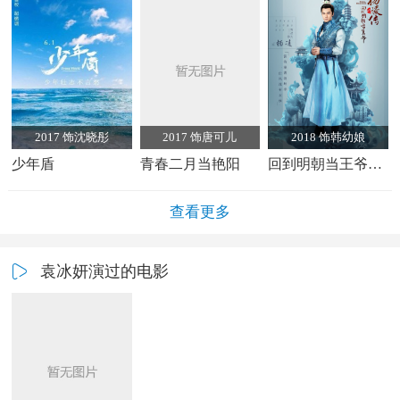
2017 饰沈晓彤
2017 饰唐可儿
2018 饰韩幼娘
少年盾
青春二月当艳阳
回到明朝当王爷之杨凌传
查看更多
袁冰妍演过的电影