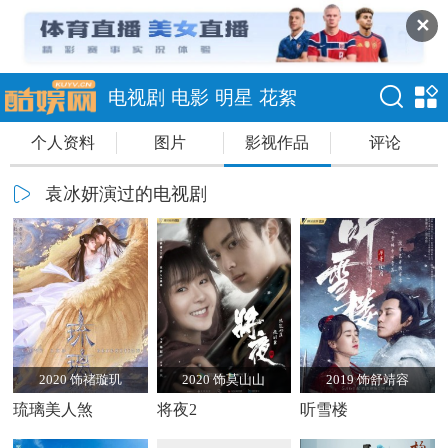
✕
电视剧
电影
明星
花絮
个人资料
图片
影视作品
评论
袁冰妍演过的电视剧
2020 饰禇璇玑
2020 饰莫山山
2019 饰舒靖容
琉璃美人煞
将夜2
听雪楼