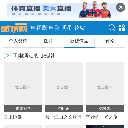
✕
电视剧
电影
明星
花絮
个人资料
图片
影视作品
评论
王雨演过的电视剧
饰龙修刚
饰阴识
饰杜凯
云上绣娘
秀丽江山之长歌行
奇妙的时光之旅