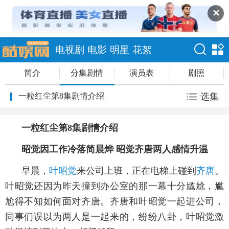
✕
电视剧
电影
明星
花絮
简介
分集剧情
演员表
剧照
一粒红尘第8集剧情介绍
选集
一粒红尘第8集剧情介绍
昭觉因工作冷落简晨烨 昭觉齐唐两人感情升温
早晨，
叶昭觉
来公司上班，正在电梯上碰到
齐唐
。
叶昭觉还因为昨天撞到办公室的那一幕十分尴尬，尴
尬得不知如何面对齐唐。齐唐和叶昭觉一起进公司，
同事们误以为两人是一起来的，纷纷八卦，叶昭觉激