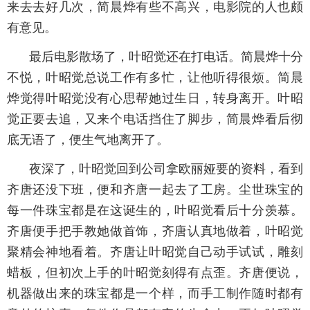
来去去好几次，简晨烨有些不高兴，电影院的人也颇
有意见。
最后电影散场了，叶昭觉还在打电话。简晨烨十分
不悦，叶昭觉总说工作有多忙，让他听得很烦。简晨
烨觉得叶昭觉没有心思帮她过生日，转身离开。叶昭
觉正要去追，又来个电话挡住了脚步，简晨烨看后彻
底无语了，便生气地离开了。
夜深了，叶昭觉回到公司拿欧丽娅要的资料，看到
齐唐还没下班，便和齐唐一起去了工房。尘世珠宝的
每一件珠宝都是在这诞生的，叶昭觉看后十分羡慕。
齐唐便手把手教她做首饰，齐唐认真地做着，叶昭觉
聚精会神地看着。齐唐让叶昭觉自己动手试试，雕刻
蜡板，但初次上手的叶昭觉刻得有点歪。齐唐便说，
机器做出来的珠宝都是一个样，而手工制作随时都有