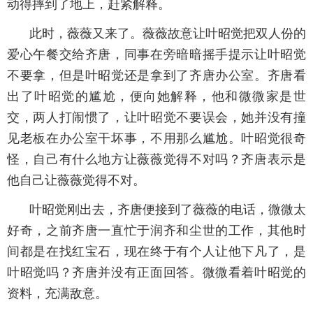
动得摔到了地上，赶紧解释。
此时，薇薇又来了。薇薇故意让叶昭觉把双人份的
爱心午餐交给齐唐，同事在旁暗暗摇手提示让叶昭觉
不要拿，但是叶昭觉还是拿到了齐唐办公室。齐唐看
出了叶昭觉的尴尬，便向她解释，他和微微家是世
交，两人打闹惯了，让叶昭觉不要误会，她并没有撞
见老板在办公室干坏事，不用那么尴尬。叶昭觉很奇
怪，自己有什么地方让薇薇觉得不对吗？齐唐表示是
他自己让薇薇觉得不对。
叶昭觉刚出去，齐唐便接到了薇薇的电话，微微太
好奇，之前齐唐一直忙于润齐和尘世的工作，其他时
间都是在找红宝石，现在终于有个人让他下凡了，是
叶昭觉吗？齐唐并没有正面回答。微微看着叶昭觉的
资料，充满敌意。