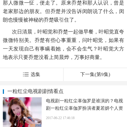
那人微微一怔，便走了。原来乔楚和那人认识，曾是
老家那边的朋友。但乔楚并没告诉闵朗说了什么，闵
朗也慢慢被神秘的乔楚吸引住了。
次日清晨，叶昭觉和乔楚一起做早餐，叶昭觉直夸
微微特别美。乔楚有些心事重重，问叶昭觉，如果有
一天发现自己有事瞒着她，会不会生气？叶昭觉大方
地表示只要乔楚没看上简晨烨，万事好商量。
选集
下一集(第9集)
一粒红尘电视剧剧情看点
电视剧一粒红尘辜伽罗是谁演的？电视
剧一粒红尘辜伽罗扮演者夏若妍个人资
料、写真、生活照欣赏
2017-06-22 17:46:18