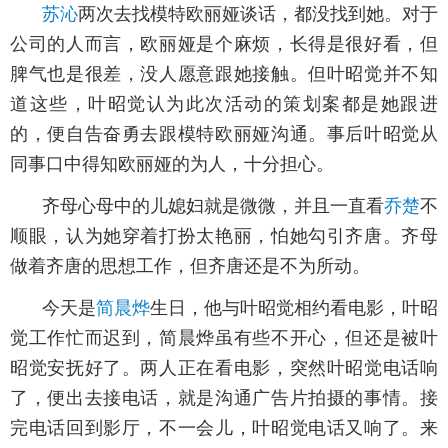
苏沁
两次去找模特欧丽娅谈话，都没找到她。对于
公司的人而言，欧丽娅是个麻烦，长得是很好看，但
脾气也是很差，没人愿意跟她接触。但叶昭觉并不知
道这些，叶昭觉认为此次活动的策划案都是她跟进
的，便自告奋勇去跟模特欧丽娅沟通。事后叶昭觉从
同事口中得知欧丽娅的为人，十分担心。
齐母心母中的儿媳妇就是微微，并且一直看
乔楚
不
顺眼，认为她穿着打扮太艳丽，怕她勾引齐唐。齐母
做着齐唐的思想工作，但齐唐还是不为所动。
今天是
简晨烨
生日，他与叶昭觉相约看电影，叶昭
觉工作忙而迟到，简晨烨虽有些不开心，但还是被叶
昭觉安抚好了。两人正在看电影，突然叶昭觉电话响
了，便出去接电话，就是沟通广告片拍摄的事情。接
完电话回到影厅，不一会儿，叶昭觉电话又响了。来