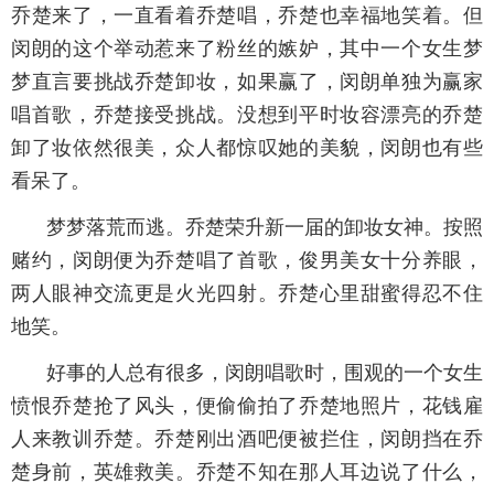
乔楚来了，一直看着乔楚唱，乔楚也幸福地笑着。但
闵朗的这个举动惹来了粉丝的嫉妒，其中一个女生梦
梦直言要挑战乔楚卸妆，如果赢了，闵朗单独为赢家
唱首歌，乔楚接受挑战。没想到平时妆容漂亮的乔楚
卸了妆依然很美，众人都惊叹她的美貌，闵朗也有些
看呆了。
梦梦落荒而逃。乔楚荣升新一届的卸妆女神。按照
赌约，闵朗便为乔楚唱了首歌，俊男美女十分养眼，
两人眼神交流更是火光四射。乔楚心里甜蜜得忍不住
地笑。
好事的人总有很多，闵朗唱歌时，围观的一个女生
愤恨乔楚抢了风头，便偷偷拍了乔楚地照片，花钱雇
人来教训乔楚。乔楚刚出酒吧便被拦住，闵朗挡在乔
楚身前，英雄救美。乔楚不知在那人耳边说了什么，