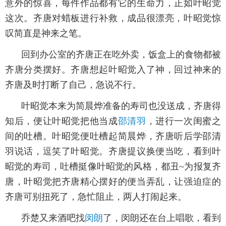
意外的惊喜，每件作品都有它的生命力，正如叶昭觉
这次。齐唐对蜡板进行补救，成品很漂亮，叶昭觉惊
叹简直是神来之笔。
回到办公室的齐唐正在吃外卖，饭盒上的食物都被
齐唐分类摆好。齐唐想起叶昭觉入了神，回过神来的
齐唐及时打断了自己，急说不行。
叶昭觉本来为简晨烨准备的寿司也没送成，齐唐得
知后，便让叶昭觉把他当成
邵清羽
，进行一次闺蜜之
间的吐槽。叶昭觉便吐槽起简晨烨，齐唐听后学邵清
羽说话，逗笑了叶昭觉。齐唐提议换便当吃，看到叶
昭觉的寿司，吐槽挺像叶昭觉的风格，都丑~为报复齐
唐，叶昭觉把齐唐精心摆好的便当弄乱，让强迫症的
齐唐可别扭死了，急忙阻止，两人打闹起来。
乔楚又来酒吧找
闵朗
了，闵朗还在台上唱歌，看到