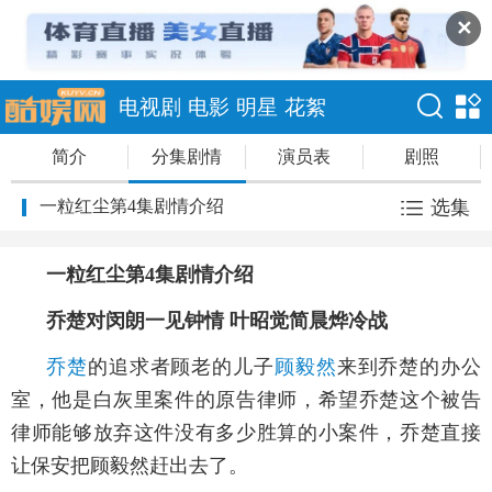
✕
电视剧
电影
明星
花絮
简介
分集剧情
演员表
剧照
一粒红尘第4集剧情介绍
选集
一粒红尘第4集剧情介绍
乔楚对闵朗一见钟情 叶昭觉简晨烨冷战
乔楚
的追求者顾老的儿子
顾毅然
来到乔楚的办公
室，他是白灰里案件的原告律师，希望乔楚这个被告
律师能够放弃这件没有多少胜算的小案件，乔楚直接
让保安把顾毅然赶出去了。