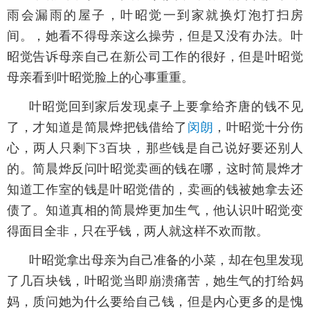
雨会漏雨的屋子，叶昭觉一到家就换灯泡打扫房
间。，她看不得母亲这么操劳，但是又没有办法。叶
昭觉告诉母亲自己在新公司工作的很好，但是叶昭觉
母亲看到叶昭觉脸上的心事重重。
叶昭觉回到家后发现桌子上要拿给齐唐的钱不见
了，才知道是简晨烨把钱借给了
闵朗
，叶昭觉十分伤
心，两人只剩下3百块，那些钱是自己说好要还别人
的。简晨烨反问叶昭觉卖画的钱在哪，这时简晨烨才
知道工作室的钱是叶昭觉借的，卖画的钱被她拿去还
债了。知道真相的简晨烨更加生气，他认识叶昭觉变
得面目全非，只在乎钱，两人就这样不欢而散。
叶昭觉拿出母亲为自己准备的小菜，却在包里发现
了几百块钱，叶昭觉当即崩溃痛苦，她生气的打给妈
妈，质问她为什么要给自己钱，但是内心更多的是愧