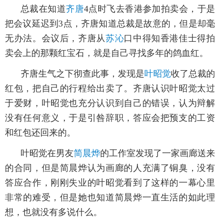
总裁在知道
齐唐
4点时飞去香港参加拍卖会，于是
把会议延迟到3点，齐唐知道总裁是故意的，但是却毫
无办法。会议后，齐唐从
苏沁
口中得知香港佳士得拍
卖会上的那颗红宝石，就是自己寻找多年的鸽血红。
齐唐生气之下彻查此事，发现是
叶昭觉
收了总裁的
红包，把自己的行程给出卖了。齐唐认识叶昭觉太过
于爱财，叶昭觉也充分认识到自己的错误，认为辩解
没有任何意义，于是引咎辞职，答应会把预支的工资
和红包还回来的。
叶昭觉在男友
简晨烨
的工作室发现了一家画廊送来
的合同，但是简晨烨认为画廊的人充满了铜臭，没有
答应合作，刚刚失业的叶昭觉看到了这样的一幕心里
非常的难受，但是她也知道简晨烨一直生活的如此理
想，也就没有多说什么。