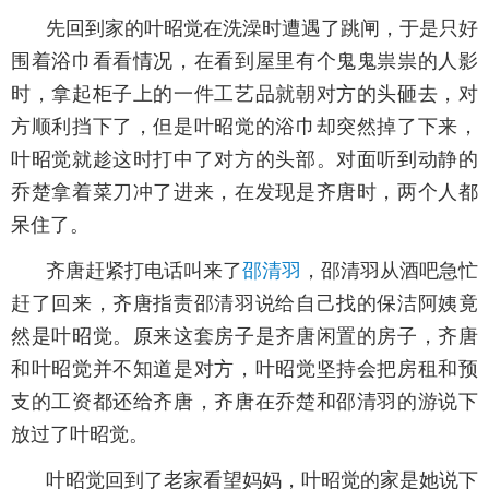
先回到家的叶昭觉在洗澡时遭遇了跳闸，于是只好
围着浴巾看看情况，在看到屋里有个鬼鬼祟祟的人影
时，拿起柜子上的一件工艺品就朝对方的头砸去，对
方顺利挡下了，但是叶昭觉的浴巾却突然掉了下来，
叶昭觉就趁这时打中了对方的头部。对面听到动静的
乔楚拿着菜刀冲了进来，在发现是齐唐时，两个人都
呆住了。
齐唐赶紧打电话叫来了
邵清羽
，邵清羽从酒吧急忙
赶了回来，齐唐指责邵清羽说给自己找的保洁阿姨竟
然是叶昭觉。原来这套房子是齐唐闲置的房子，齐唐
和叶昭觉并不知道是对方，叶昭觉坚持会把房租和预
支的工资都还给齐唐，齐唐在乔楚和邵清羽的游说下
放过了叶昭觉。
叶昭觉回到了老家看望妈妈，叶昭觉的家是她说下