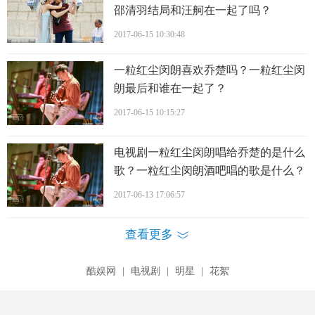
邵清羽结局和汪舸在一起了吗？
2017-06-15 10:30:48
一粒红尘闵朗喜欢乔楚吗？一粒红尘闵
朗最后和谁在一起了？
2017-06-15 10:15:27
电视剧一粒红尘闵朗唱给乔楚的是什么
歌？一粒红尘闵朗酒吧唱的歌是什么？
一粒红尘乔楚新换的手机铃声是什么？
2017-06-13 17:06:57
查看更多
酷娱网
|
电视剧
|
明星
|
花絮