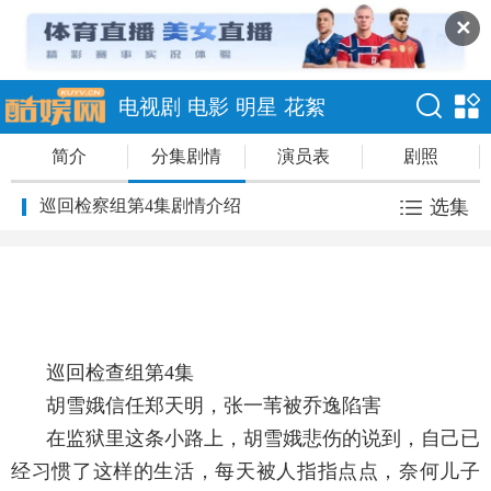
✕
电视剧
电影
明星
花絮
简介
分集剧情
演员表
剧照
巡回检察组第4集剧情介绍
选集
巡回检查组第4集
胡雪娥信任郑天明，张一苇被乔逸陷害
在监狱里这条小路上，胡雪娥悲伤的说到，自己已
经习惯了这样的生活，每天被人指指点点，奈何儿子