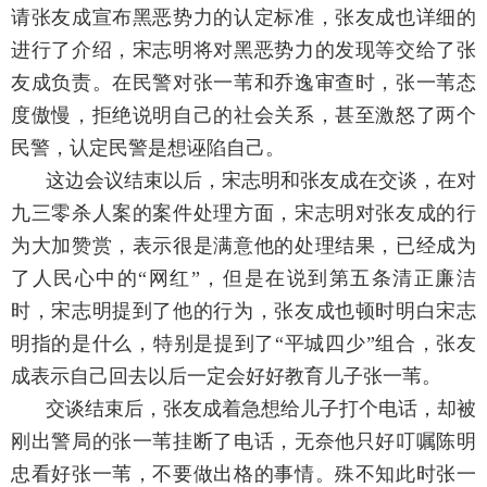
请张友成宣布黑恶势力的认定标准，张友成也详细的
进行了介绍，宋志明将对黑恶势力的发现等交给了张
友成负责。在民警对张一苇和乔逸审查时，张一苇态
度傲慢，拒绝说明自己的社会关系，甚至激怒了两个
民警，认定民警是想诬陷自己。
这边会议结束以后，宋志明和张友成在交谈，在对
九三零杀人案的案件处理方面，宋志明对张友成的行
为大加赞赏，表示很是满意他的处理结果，已经成为
了人民心中的“网红”，但是在说到第五条清正廉洁
时，宋志明提到了他的行为，张友成也顿时明白宋志
明指的是什么，特别是提到了“平城四少”组合，张友
成表示自己回去以后一定会好好教育儿子张一苇。
交谈结束后，张友成着急想给儿子打个电话，却被
刚出警局的张一苇挂断了电话，无奈他只好叮嘱陈明
忠看好张一苇，不要做出格的事情。殊不知此时张一