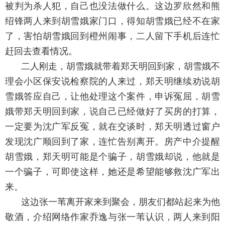
被判为杀人犯，自己也没法做什么。这边罗欣然和熊
绍锋两人来到胡雪娥家门口，得知胡雪娥已经不在家
了，害怕胡雪娥回到橙州闹事，二人留下手机后连忙
赶回去查看情况。
二人刚走，胡雪娥就带着郑天明回到家，胡雪娥不
理会小区保安说检察院的人来过，郑天明继续劝说胡
雪娥答应自己，让他处理这个案件，申诉冤屈，胡雪
娥带郑天明回到家，说自己已经做好了买房的打算，
一定要为沈广军反冤，就在交谈时，郑天明透过窗户
发现沈广顺回到了家，连忙告别离开。房产中介提醒
胡雪娥，郑天明可能是个骗子，胡雪娥却说，他就是
一个骗子，可即使这样，她还是希望能够救沈广军出
来。
这边张一苇离开家来到聚会，朋友们都站起来为他
敬酒，介绍网络作家乔逸与张一苇认识，两人来到阳