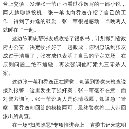
台上交谈，发现张一苇正巧看过乔逸写的一部小说，
两人越聊越投机，张一苇也向乔逸介绍了自己的工
作，得到了乔逸的鼓励，张一苇很是感动，当晚两人
就睡在了一起。
这边陈明忠帮张友成收拾了很多书，计划搬到省政
府办公室，决定收拾好了一趟搬成，陈明忠说到张友
成过于清廉了，张友成也表明了自己的坚定立场，在
原则问题上绝不通融，再次强调他盯紧九三零杀人
案。
这边张一苇和乔逸正在睡觉，却遇到警察来检查说
接到报警，这里发生了强奸案，张一苇毫不在意，面
对警方询问，张一苇说两人是你情我愿，却逼急了警
察，而乔逸却回答的模棱两可，最终警察将二人带回
派出所调查。
在一场“扫黑除恶”专项推进会上，省委书记宋志明