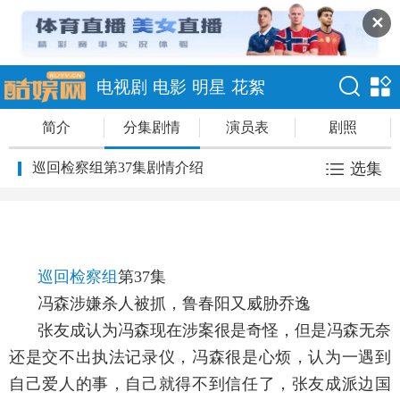
✕
电视剧
电影
明星
花絮
简介
分集剧情
演员表
剧照
巡回检察组第37集剧情介绍
选集
巡回检察组
第37集
冯森涉嫌杀人被抓，鲁春阳又威胁乔逸
张友成认为冯森现在涉案很是奇怪，但是冯森无奈
还是交不出执法记录仪，冯森很是心烦，认为一遇到
自己爱人的事，自己就得不到信任了，张友成派边国