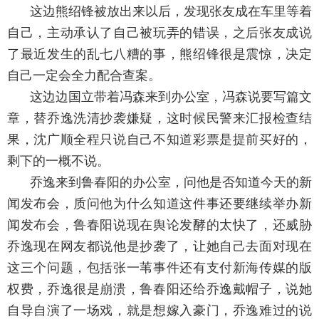
这边熊绍锋被放出来以后，发现张友成在车里等着
自己，主动承认了自己被玩弄的错误，之后张友成说
了最近发生的乱七八糟的事，熊绍锋很是震惊，决定
自己一定会全力配合查案。
这边边国立带着冯森来到办公室，冯森说要写篇文
章，替乔逸洗清抄袭嫌疑，这时候民警来汇报检查结
果，沈广顺全程只说自己不知道彩票是提前买好的，
剩下的一概不说。
乔逸来到鲁春阳的办公室，问他是否知道今天的新
闻发布会，质问他为什么知道这件事还要继续举办新
闻发布会，鲁春阳说现在舆论发酵的太快了，还威胁
乔逸现在网友都说他是抄袭了，让她自己去面对现在
这三个问题，包括张一苇事件还有支付新海传媒的版
权费，乔逸很是崩溃，鲁春阳还给乔逸戴帽子，说她
自导自演了一场戏，就是想嫁入豪门，乔逸难过的说