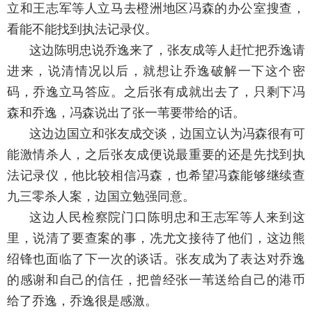
立和王志军等人立马去橙洲地区冯森的办公室搜查，
看能不能找到执法记录仪。
这边陈明忠说乔逸来了，张友成等人赶忙把乔逸请
进来，说清情况以后，就想让乔逸破解一下这个密
码，乔逸立马答应。之后张有成就出去了，只剩下冯
森和乔逸，冯森说出了张一苇要带给的话。
这边边国立和张友成交谈，边国立认为冯森很有可
能激情杀人，之后张友成便说最重要的还是先找到执
法记录仪，他比较相信冯森，也希望冯森能够继续查
九三零杀人案，边国立勉强同意。
这边人民检察院门口陈明忠和王志军等人来到这
里，说清了要查案的事，冼尤文接待了他们，这边熊
绍锋也面临了下一次的谈话。张友成为了表达对乔逸
的感谢和自己的信任，把曾经张一苇送给自己的港币
给了乔逸，乔逸很是感激。