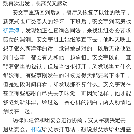
鼓再次出发，既高兴又感动。
安文宇重新回到后厨，餐厅又恢复了以往的秩序，
新菜式也广受客人的好评。下班后，安文宇到花房找
靳津津
，发现她正在查询合同法，来找出组委会要求
赔偿的漏洞。安文宇阻止她继续查下去，他昨天晚上
想了很久靳津津的话，觉得她是对的，以后无论他遇
到什么事，都会有人和他一起承担。安文宇以前一直
背着很重的包袱，但是当包袱打开，又发现里面什么
都没有。有些事刚发生的时候觉得天都要塌下来了，
但是过段时间再看，却发现那不算什么。安文宇现在
甚至有些感谢自己失去了味觉，正因为这样，他才能
够遇到靳津津。经过这一番心机的剖白，两人动情地
亲吻在一起。
汤律师建议和组委会进行协商，安文宇就决定去一
趟组委会。
林暄
给父亲打电话，想说服父亲给亚洲盛