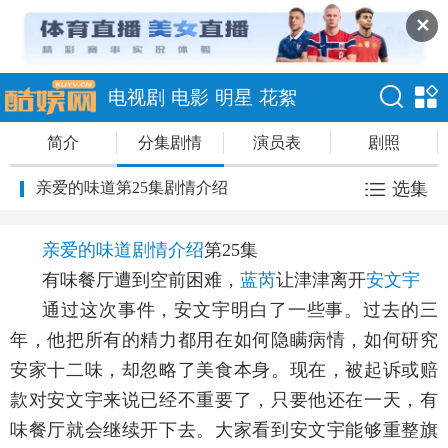
✕
电视剧
电影
明星
花絮
简介
分集剧情
演员表
剧照
亲爱的味道第25集剧情介绍
选集
亲爱的味道剧情介绍
第25集
有味餐厅遭到空前困难，
蓝芮
让津津离开
安文宇
通过这次事件，安文宇明白了一些事。过去的三
年，他把所有的精力都用在如何隐瞒病情，如何研究
安家十二味，却忽略了美食本身。现在，被起诉或赔
款对安文宇来说已经不重要了，只要他还在一天，有
味餐厅就会继续开下去。大家看到安文宇能够重整旗