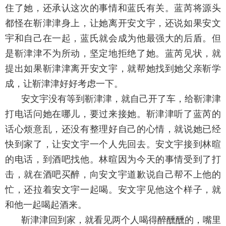
住了她，还承认这次的事情和蓝氏有关。蓝芮将源头
都怪在靳津津身上，让她离开安文宇，还说如果安文
宇和自己在一起，蓝氏就会成为他最强大的后盾。但
是靳津津不为所动，坚定地拒绝了她。蓝芮见状，就
提出如果靳津津离开安文宇，就帮她找到她父亲靳学
成，让靳津津好好考虑一下。
安文宇没有等到靳津津，就自己开了车，给靳津津
打电话问她在哪儿，要过来接她。靳津津听了蓝芮的
话心烦意乱，还没有整理好自己的心情，就说她已经
快到家了，让安文宇一个人先回去。安文宇接到林暄
的电话，到酒吧找他。林暄因为今天的事情受到了打
击，就在酒吧买醉，向安文宇道歉说自己帮不上他的
忙，还拉着安文宇一起喝。安文宇见他这个样子，就
和他一起喝起酒来。
靳津津回到家，就看见两个人喝得醉醺醺的，嘴里