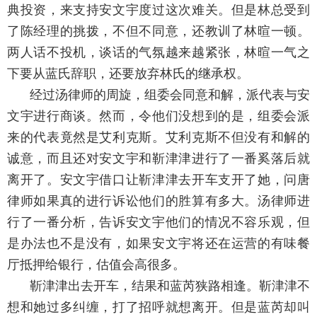
典投资，来支持安文宇度过这次难关。但是林总受到
了陈经理的挑拨，不但不同意，还教训了林暄一顿。
两人话不投机，谈话的气氛越来越紧张，林暄一气之
下要从蓝氏辞职，还要放弃林氏的继承权。
经过汤律师的周旋，组委会同意和解，派代表与安
文宇进行商谈。然而，令他们没想到的是，组委会派
来的代表竟然是艾利克斯。艾利克斯不但没有和解的
诚意，而且还对安文宇和靳津津进行了一番奚落后就
离开了。安文宇借口让靳津津去开车支开了她，问唐
律师如果真的进行诉讼他们的胜算有多大。汤律师进
行了一番分析，告诉安文宇他们的情况不容乐观，但
是办法也不是没有，如果安文宇将还在运营的有味餐
厅抵押给银行，估值会高很多。
靳津津出去开车，结果和蓝芮狭路相逢。靳津津不
想和她过多纠缠，打了招呼就想离开。但是蓝芮却叫