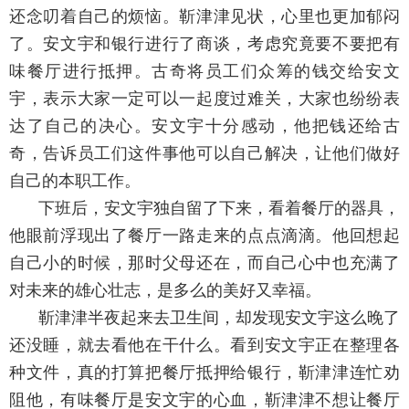
还念叨着自己的烦恼。靳津津见状，心里也更加郁闷
了。安文宇和银行进行了商谈，考虑究竟要不要把有
味餐厅进行抵押。古奇将员工们众筹的钱交给安文
宇，表示大家一定可以一起度过难关，大家也纷纷表
达了自己的决心。安文宇十分感动，他把钱还给古
奇，告诉员工们这件事他可以自己解决，让他们做好
自己的本职工作。
下班后，安文宇独自留了下来，看着餐厅的器具，
他眼前浮现出了餐厅一路走来的点点滴滴。他回想起
自己小的时候，那时父母还在，而自己心中也充满了
对未来的雄心壮志，是多么的美好又幸福。
靳津津半夜起来去卫生间，却发现安文宇这么晚了
还没睡，就去看他在干什么。看到安文宇正在整理各
种文件，真的打算把餐厅抵押给银行，靳津津连忙劝
阻他，有味餐厅是安文宇的心血，靳津津不想让餐厅