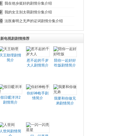
8
我在他乡挺好的剧情分集介绍
9
我的女主别太萌剧情分集介绍
10
法医秦明之无声的证词剧情分集介绍
最新电视剧剧情推荐
天王助理剧情
简介
惹不起的千岁
陪你一起好好
大人剧情简介
吃饭剧情简介
你好神枪手剧
假日暖洋洋2
情简介
我要和你做兄
剧情简介
弟剧情简介
人世间剧情简