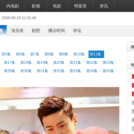
内地剧
影视
电影
明星库
资讯
0-06-15 11:31:40
情
演员表
剧照
播出时间
评论
第5集
第6集
第7集
第8集
第9集
第10集
第11集
第17集
第18集
第19集
第20集
第21集
第22集
第23集
第29集
第30集
第31集
第32集
第33集
第34集
第35集