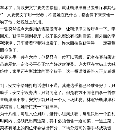
车坏了，所以安文宇要先去接他，就让靳津津自己去餐厅和其他
券”，只要安文宇用一张券，不管她在做什么，都会停下来亲他一
吻了他，还说这是试用。
一哲突然说今天要用的雪菜没有拿，让靳津津回餐厅拿一下。李
回来。靳津津回到餐厅，找了很久都没有找到雪菜，而外面的李
靳津津，开车带着李菲琳出发了。许大丽拉住靳津津，一定要带
丽拖住了。
参赛选手一共有六位，但是只有一位可以晋级。记者在赛前采访
芮表示她一定会公平公正地当好这次评委。许大丽在大街上大喊
绝症，家里还有靳津津的两个孩子，这一番话引得路人正义感爆
到，安文宇给她打电话也打不通。其他选手都已经准备好了，只
助手，安文宇没办法，只能同意了。但是赛方不同意由李一哲作
果靳津津不来，安文宇就只能一个人上场比赛。林暄给靳津津和
柔留言，让她帮忙找一下靳津津。
为十八组，每组六位厨师，进行小组淘汰赛，每组决出一个胜利
时间内，必须做出四道菜，其中必须包含一道前菜，一道主菜，
菜将有场上的四位评委做出评分，平均分最高的选手将成功晋