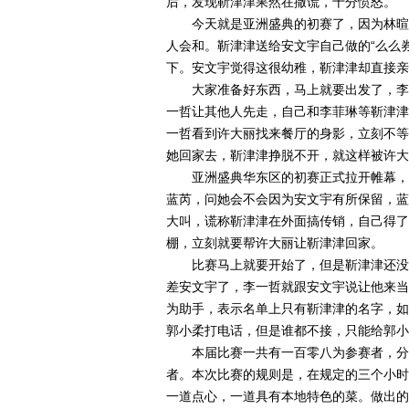
后，发现靳津津果然在撒谎，十分愤怒。
今天就是亚洲盛典的初赛了，因为林暄
人会和。靳津津送给安文宇自己做的“么么
下。安文宇觉得这很幼稚，靳津津却直接亲
大家准备好东西，马上就要出发了，李
一哲让其他人先走，自己和李菲琳等靳津津
一哲看到许大丽找来餐厅的身影，立刻不等
她回家去，靳津津挣脱不开，就这样被许大
亚洲盛典华东区的初赛正式拉开帷幕，
蓝芮，问她会不会因为安文宇有所保留，蓝
大叫，谎称靳津津在外面搞传销，自己得了
棚，立刻就要帮许大丽让靳津津回家。
比赛马上就要开始了，但是靳津津还没
差安文宇了，李一哲就跟安文宇说让他来当
为助手，表示名单上只有靳津津的名字，如
郭小柔打电话，但是谁都不接，只能给郭小
本届比赛一共有一百零八为参赛者，分
者。本次比赛的规则是，在规定的三个小时
一道点心，一道具有本地特色的菜。做出的