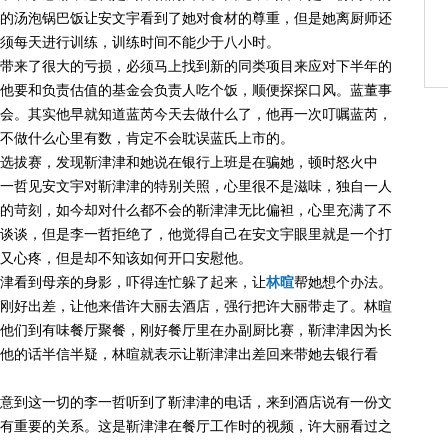
的汤泡锅巴饭让安文宇看到了她对食材的尊重，但是她离厨师还
须每天进行训练，训练时间不能少于八小时。
带来了很大的亏损，必须马上找到新的同类项目来应对下半年的
他要和负责估值的基金会负责人吃个饭，顺便探探口风。蓝董事
会。其实他早就知道蓝芮今天去做什么了，他再一次叮嘱蓝芮，
不做什么心里有数，肯定不会耽误蓝氏上市的。
选拔赛，发现靳津津和她说在银行上班是在骗她，顿时怒火中
一哲见安文宇对靳津津的特别关照，心里很不是滋味，独自一人
的苛刻，如今却对什么都不会的靳津津无比偏袒，心里充满了不
谈谈，但是李一哲拒绝了，他觉得自己在安文宇眼里就是一个打
又心疼，但是却不知该如何开口安慰他。
津看到母亲的身影，吓得连忙躲了起来，让
林暄
帮她想个办法。
刚好出差，让他来借许大丽去酒店，强行把许大丽带走了。林暄
他们到有味餐厅聚餐，刚好餐厅里在办副厨比赛，靳津津因为长
他的话半信半疑，林暄就表示让靳津津出差回来带她去银行看
意到这一切的李一哲听到了靳津津的电话，来到酒店说有一份文
有重要的关系。这是靳津津在餐厅工作时的视频，许大丽看过之