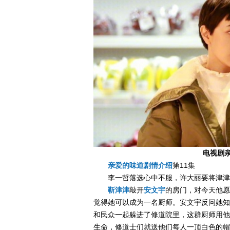
电视剧亲
亲爱的味道剧情介绍
第11集
李一哲落选心中不服，许大丽要将津津
靳津津
敲开
安文宇
的房门，对今天他愿
觉得她可以成为一名厨师。安文宇反问她知
和民众一起躲进了修道院里，这群厨师用他
生命，修道士们就送他们每人一顶白色的帽