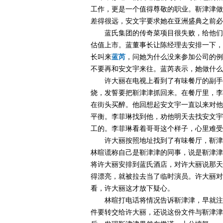
工作，更是一个值得尊敬的职业。靳津津做
差得很远，安文宇要求她在亚洲盛典之前必
蓝氏集团的传奇菜项目很失败，给他们
估值上市。蓝董事长让陈经理去安排一下，
长叫来
蓝芮
，问她为什么没来参加公司的例
不要再和安文宇来往。蓝芮表示，她做什么
许大丽在电视上看到了有味餐厅的副手
烧，发誓要把靳津津抓回来。在餐厅里，李
在街头买醉。他回想起安文宇一直以来对他
平衡。李菲琳找到他，劝他明天去找安文宇
工的。李菲琳看着哥哥这个样子，心里难受
许大丽按照地址找到了有味餐厅，靳津
林暄谎称自己是靳津津的同事，说是靳津津
将许大丽安排到蓝氏酒店，对许大丽说那天
得漂亮，就被拉去当了临时演员。许大丽对
看，许大丽这才放下疑心。
林暄打电话将情况告诉靳津津，早就注
件要转交给许大丽，还说这份文件与靳津津