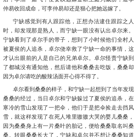
仲易收回成命，可李仲易却还是狠心把她远嫁了。
宁缺感觉到有人跟踪他，正想办法逮住跟踪之人
时，却发现那是熟人，而宁缺一眼没有认出卓尔来。
宁缺看到了卓尔手的带子，想到了小时候他们全村人
被夏侯的人追杀，卓尔侥幸救了宁缺一命的事情，这
才认出眼前的人是自己的兄弟卓尔。卓尔怪责宁缺到
了都城没有通知他，然后请他和桑桑去吃饭，桑桑却
因为卓尔请吃的酸辣汤面开心得不得了。
卓尔看到桑桑的样子，和宁缺一起想到了当年发现
桑桑的经过，当日卓尔和宁缺躲过了夏侯的追杀，在
寒冷的雪山发现了一把伞，他们于是把伞捡走去挡风
雪，就这样发现了在死人堆里嗷嗷大哭的婴儿桑桑，
因为桑桑身上有一片桑叶的胎记，便给桑桑取名叫桑
桑。转眼桑桑长大了，宁缺和卓尔并不想让桑桑知道