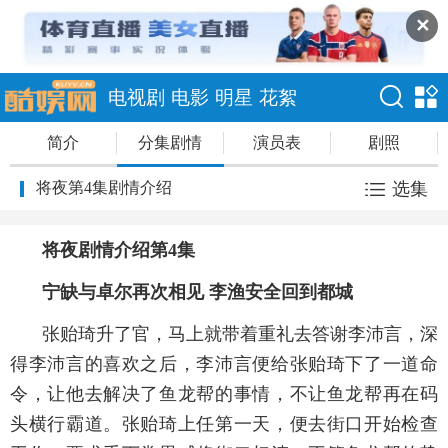
✕
电视剧
电影
明星
花絮
简介
分集剧情
演员表
剧照
将夜第4集剧情介绍
选集
将夜剧情介绍第4集
宁缺与卓尔再次相见 李渔安全回到都城
张贻琦升了官，马上就带着重礼去答谢李沛言，深
得李沛言的喜欢之后，李沛言便给张贻琦下了一道命
令，让他去解决了鱼龙帮的事情，不让鱼龙帮再在码
头横行霸道。张贻琦上任第一天，便去街口开始检查