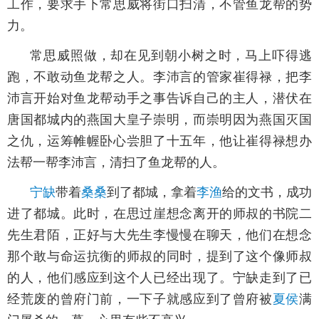
工作，要求手下常思威将街口扫清，不管鱼龙帮的势
力。
常思威照做，却在见到朝小树之时，马上吓得逃
跑，不敢动鱼龙帮之人。李沛言的管家崔得禄，把李
沛言开始对鱼龙帮动手之事告诉自己的主人，潜伏在
唐国都城内的燕国大皇子崇明，而崇明因为燕国灭国
之仇，运筹帷幄卧心尝胆了十五年，他让崔得禄想办
法帮一帮李沛言，清扫了鱼龙帮的人。
宁缺
带着
桑桑
到了都城，拿着
李渔
给的文书，成功
进了都城。此时，在思过崖想念离开的师叔的书院二
先生君陌，正好与大先生李慢慢在聊天，他们在想念
那个敢与命运抗衡的师叔的同时，提到了这个像师叔
的人，他们感应到这个人已经出现了。宁缺走到了已
经荒废的曾府门前，一下子就感应到了曾府被
夏侯
满