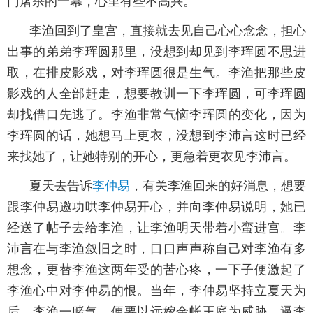
门屠杀的一幕，心里有些不高兴。
李渔回到了皇宫，直接就去见自己心心念念，担心
出事的弟弟李珲圆那里，没想到却见到李珲圆不思进
取，在排皮影戏，对李珲圆很是生气。李渔把那些皮
影戏的人全部赶走，想要教训一下李珲圆，可李珲圆
却找借口先逃了。李渔非常气恼李珲圆的变化，因为
李珲圆的话，她想马上更衣，没想到李沛言这时已经
来找她了，让她特别的开心，更急着更衣见李沛言。
夏天去告诉
李仲易
，有关李渔回来的好消息，想要
跟李仲易邀功哄李仲易开心，并向李仲易说明，她已
经送了帖子去给李渔，让李渔明天带着小蛮进宫。李
沛言在与李渔叙旧之时，口口声声称自己对李渔有多
想念，更替李渔这两年受的苦心疼，一下子便激起了
李渔心中对李仲易的恨。当年，李仲易坚持立夏天为
后，李渔一赌气，便要以远嫁金帐王庭为威胁，逼李