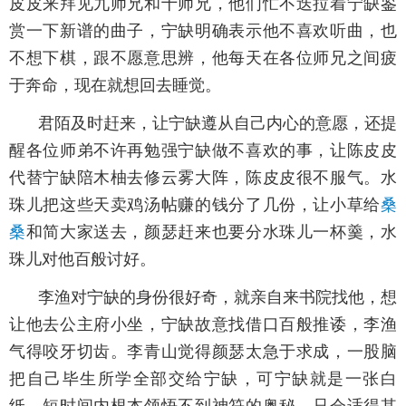
皮皮来拜见九师兄和十师兄，他们忙不迭拉着宁缺鉴
赏一下新谱的曲子，宁缺明确表示他不喜欢听曲，也
不想下棋，跟不愿意思辨，他每天在各位师兄之间疲
于奔命，现在就想回去睡觉。
君陌及时赶来，让宁缺遵从自己内心的意愿，还提
醒各位师弟不许再勉强宁缺做不喜欢的事，让陈皮皮
代替宁缺陪木柚去修云雾大阵，陈皮皮很不服气。水
珠儿把这些天卖鸡汤帖赚的钱分了几份，让小草给
桑
桑
和简大家送去，颜瑟赶来也要分水珠儿一杯羹，水
珠儿对他百般讨好。
李渔对宁缺的身份很好奇，就亲自来书院找他，想
让他去公主府小坐，宁缺故意找借口百般推诿，李渔
气得咬牙切齿。李青山觉得颜瑟太急于求成，一股脑
把自己毕生所学全部交给宁缺，可宁缺就是一张白
纸，短时间内根本领悟不到神符的奥秘，只会适得其