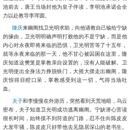
池前去，唐王当场封他为皇子伴读，李明池承诺会全
力以赴教导李珲圆。
隆庆
来幽阁找卫光明求助，向他请教自己输给宁缺
的缘由，卫光明明确声明打败他的不是宁缺，而是他
内心对永夜即将来临的恐惧，卫光明苦等了十五年，
就等永夜来临的那一天，他不甘心被囚困在这里，隆
庆知道这樊笼是掌教亲自设置的，没有人能破解。卫
光明使出全身法力挣脱铁门，大摇大摆走出幽阁，隆
庆惊得目瞪口呆，掌教感受到这一切，气得当场吐
血。
夫子
和李慢慢在外游历，突然看到天荒地暗，乌云
密布，夫子知道卫光明成功逃离幽阁。宁缺潜心苦读
很长时间，始终摸不到符道的门路，忍不住向陈皮皮
大发牢骚，陈皮皮只好带他去见隐居深山的老书生。