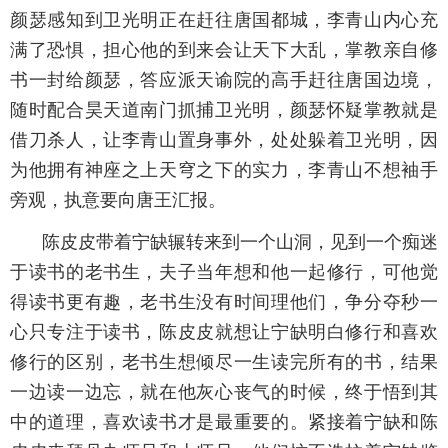
颜瑟感知到卫光明正在赶往唐国都城，李青山内心充
满了恐惧，担心他的到来会让天下大乱，掌教亲自修
书一封给颜瑟，答应派天谕院的高手赶往唐国边境，
随时配合昊天道南门抓捕卫光明，颜瑟怀疑掌教就是
借刀杀人，让李青山置身事外，处处躲着卫光明，因
为他拥有神座之上天穹之下的实力，李青山不想袖手
旁观，执意要向唐王汇报。
陈皮皮带着宁缺辗转来到一个山洞，见到一个痴迷
于读书的老书生，夫子当年想和他一起修行，可他觉
得读书更有趣，老书生没有时间理他们，争分夺秒一
心只专注于读书，陈皮皮就想让宁缺明白修行和喜欢
修行的区别，老书生想倾尽一生读完所有的书，结果
一边读一边忘，就在他灰心丧气的时候，终于悟到其
中的道理，喜欢读书才是最重要的。紧接着宁缺和陈