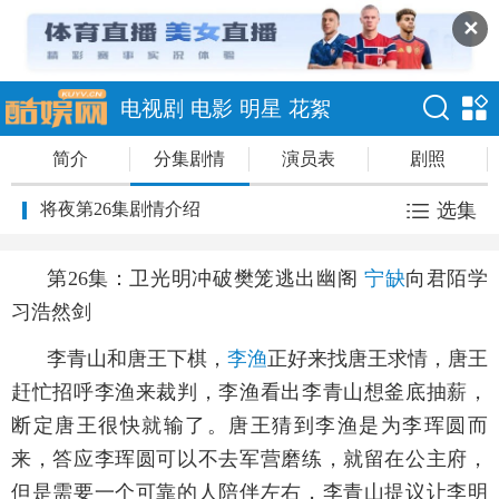
✕
电视剧
电影
明星
花絮
简介
分集剧情
演员表
剧照
将夜第26集剧情介绍
选集
第26集：卫光明冲破樊笼逃出幽阁
宁缺
向君陌学
习浩然剑
李青山和唐王下棋，
李渔
正好来找唐王求情，唐王
赶忙招呼李渔来裁判，李渔看出李青山想釜底抽薪，
断定唐王很快就输了。唐王猜到李渔是为李珲圆而
来，答应李珲圆可以不去军营磨练，就留在公主府，
但是需要一个可靠的人陪伴左右，李青山提议让李明