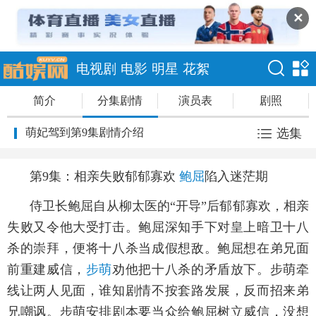
✕
电视剧
电影
明星
花絮
简介
分集剧情
演员表
剧照
萌妃驾到第9集剧情介绍
选集
第9集：相亲失败郁郁寡欢
鲍屈
陷入迷茫期
侍卫长鲍屈自从柳太医的“开导”后郁郁寡欢，相亲
失败又令他大受打击。鲍屈深知手下对皇上暗卫十八
杀的崇拜，便将十八杀当成假想敌。鲍屈想在弟兄面
前重建威信，
步萌
劝他把十八杀的矛盾放下。步萌牵
线让两人见面，谁知剧情不按套路发展，反而招来弟
兄嘲讽。步萌安排剧本要当众给鲍屈树立威信，没想