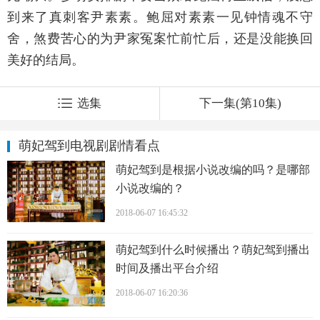
到来了真刺客尹素素。鲍屈对素素一见钟情魂不守
舍，煞费苦心的为尹家冤案忙前忙后，还是没能换回
美好的结局。
选集
下一集(第10集)
萌妃驾到电视剧剧情看点
萌妃驾到是根据小说改编的吗？是哪部
小说改编的？
2018-06-07 16:45:32
萌妃驾到什么时候播出？萌妃驾到播出
时间及播出平台介绍
2018-06-07 16:20:36