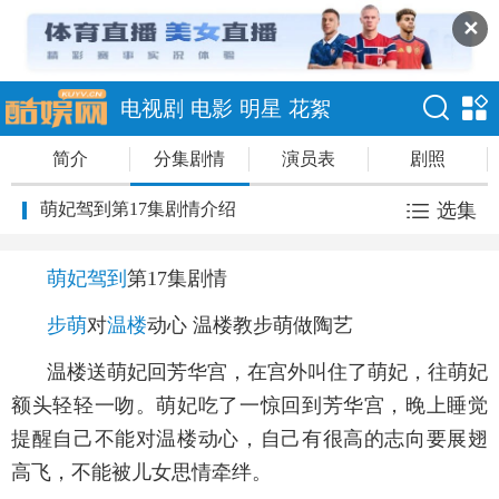
✕
电视剧
电影
明星
花絮
简介
分集剧情
演员表
剧照
萌妃驾到第17集剧情介绍
选集
萌妃驾到
第17集剧情
步萌
对
温楼
动心 温楼教步萌做陶艺
温楼送萌妃回芳华宫，在宫外叫住了萌妃，往萌妃
额头轻轻一吻。萌妃吃了一惊回到芳华宫，晚上睡觉
提醒自己不能对温楼动心，自己有很高的志向要展翅
高飞，不能被儿女思情牵绊。