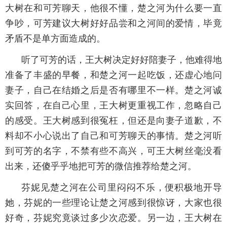
大树在和可芳聊天，他很不懂，楚之河为什么要一直
争吵，可芳建议大树好好品尝和之河间的爱情，毕竟
矛盾不是单方面造成的。
听了可芳的话，王大树决定好好陪妻子，他难得地
准备了丰盛的早餐，和楚之河一起吃饭，还虚心地问
妻子，自己在结婚之后是否有哪里不一样。楚之河诚
实回答，在自己心里，王大树更重视工作，忽略自己
的感受。王大树感到很冤枉，但还是向妻子道歉，不
料却不小心说出了自己和可芳聊天的事情。楚之河听
到可芳的名字，不禁有些不高兴，可王大树丝毫没看
出来，还傻乎乎地把可芳的微信推荐给楚之河。
芬妮见楚之河在公司里闷闷不乐，便积极地开导
她，芬妮的一些理论让楚之河感到很惊讶，大家也很
好奇，芬妮究竟谈过多少次恋爱。另一边，王大树在