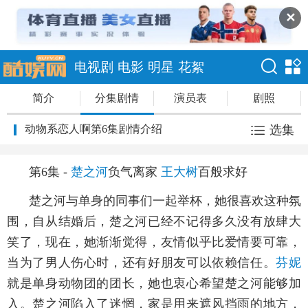
✕
电视剧
电影
明星
花絮
简介
分集剧情
演员表
剧照
动物系恋人啊第6集剧情介绍
选集
第6集 -
楚之河
负气离家
王大树
百般求好
楚之河与单身的同事们一起举杯，她很喜欢这种氛
围，自从结婚后，楚之河已经不记得多久没有放肆大
笑了，现在，她渐渐觉得，友情似乎比爱情要可靠，
当为了男人伤心时，还有好朋友可以依赖信任。
芬妮
就是单身动物团的团长，她也衷心希望楚之河能够加
入。楚之河陷入了迷惘，家是用来遮风挡雨的地方，