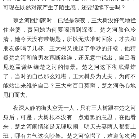
可现在既然对家产生了陌生感，还要继续下去吗？
楚之河回到家时，已经是深夜，王大树没好气地拦
住老婆，责问她为何要喝酒到深夜。楚之河脸色冷
清，她今天没有带钥匙，所以无法准时回家，才去和
朋友多喝了几杯。王大树又挑起了争吵的开端，他猜
疑楚之河和前男友藕断丝连，还无意中说出，自己看
见赵孟谦纠缠楚之河的情景。楚之河这下彻底爆炸
了，当时的自己那么难堪，王大树身为丈夫，为何不
能站出来维护自己？王大树百口莫辩，楚之河伤心地
甩门而去。
夜深人静的街头空无一人，只有王大树跟在楚之河
身后，可是，大树根本没有一点道歉的意思，在他看
来，楚之河闹情绪是无理取闹，明天夫妻两人都要上
班，哪有力气这么吵架。楚之河惊愕了，难道每次沟