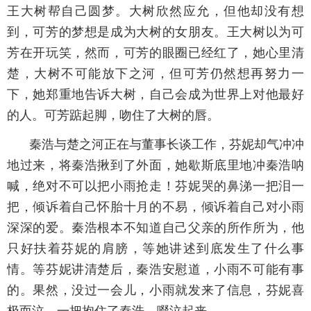
王大树帮自己圆梦。大树欣然应允，但他却没有想
到，可芳的梦想是成为大树的女朋友。王大树以为可
芳在开玩笑，然而，可芳的眼圈已经红了，她心里清
楚，大树不可能放下之河，但可芳仍然想再努力一
下，她郑重地告诉大树，自己会成为世界上对他最好
的人。可芳踮起脚，吻住了大树的唇。
秦浩与楚之河正在与董事长谈工作，芬妮却气冲冲
地过来，将秦浩揪到了外面，她歇斯底里地冲秦浩呐
喊，绝对不可以把小雨抢走！芬妮哭的鼻涕一把泪一
把，倾诉着自己怀胎十月的不易，倾诉着自己对小雨
深深的爱。秦浩根本不知道自己父亲的所作所为，他
只好扶着芬妮的肩膀，等她讲述到底发生了什么事
情。等芬妮讲清楚后，秦浩安慰道，小雨不可能有事
的。果然，没过一会儿，小雨就发来了信息，芬妮喜
极而泣，一把抱住了秦浩，啜泣起来。