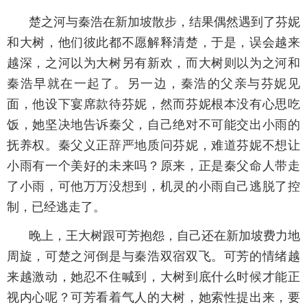
楚之河与秦浩在新加坡散步，结果偶然遇到了芬妮
和大树，他们彼此都不愿解释清楚，于是，误会越来
越深，之河以为大树另有新欢，而大树则以为之河和
秦浩早就在一起了。另一边，秦浩的父亲与芬妮见
面，他设下宴席款待芬妮，然而芬妮根本没有心思吃
饭，她坚决地告诉秦父，自己绝对不可能交出小雨的
抚养权。秦父义正辞严地质问芬妮，难道芬妮不想让
小雨有一个美好的未来吗？原来，正是秦父命人带走
了小雨，可他万万没想到，机灵的小雨自己逃脱了控
制，已经逃走了。
晚上，王大树跟可芳抱怨，自己还在新加坡费力地
周旋，可楚之河倒是与秦浩双宿双飞。可芳的情绪越
来越激动，她忍不住喊到，大树到底什么时候才能正
视内心呢？可芳看着气人的大树，她索性提出来，要