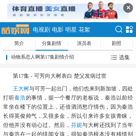
✕
电视剧
电影
明星
花絮
简介
分集剧情
演员表
剧照
动物系恋人啊第17集剧情介绍
选集
第17集 - 可芳向大树表白 楚父发病过世
王大树
与可芳一起出门，他们也来到新加坡，四处
打听
秦浩
的事情，据一个餐厅的老板说，秦浩以前经
常坐在楼下的位置上，还借酒消愁疗情伤，因为秦浩
长得英俊帅气，又很多金，所以引来许多女孩青睐，
但他并没有动心过。然后，
芬妮
与大树还找到了当年
与秦浩在一起的绯闻女孩，得知秦浩根本没有移情别