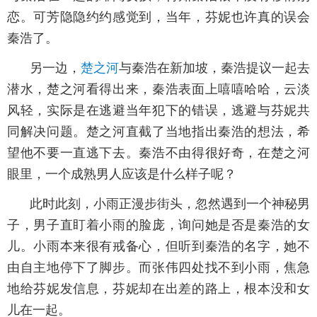
恋。可芳隐隐约约感觉到，当年，芬妮也许真的误会
秦浩了。
另一边，
楚之河
与秦浩在新加坡，秦浩提议一起去
潜水，楚之河看得出来，秦浩表面上嘻嘻哈哈，云淡
风轻，实际是在逃避当年犯下的错误，逃避与芬妮共
同解决问题。楚之河直截了当地指出秦浩的想法，希
望他不要一直逃下去。秦浩不由得很好奇，在楚之河
眼里，一个成熟男人应该是什么样子呢？
此时此刻，小雨正漫步街头，忽然遇到一个神秘男
子，男子直盯着小雨的脸庞，询问她是否是秦浩的女
儿。小雨本来很有戒备心，但听到秦浩的名字，她不
由自主地停下了脚步。而张伟四处找不到小雨，焦急
地给芬妮发信息，芬妮却在出差的路上，根本没和女
儿在一起。