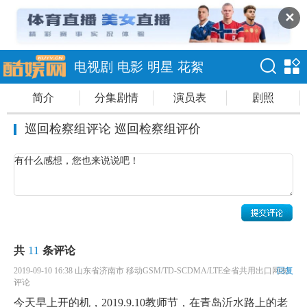
✕
电视剧
电影
明星
花絮
简介
分集剧情
演员表
剧照
巡回检察组评论 巡回检察组评价
共
11
条评论
2019-09-10 16:38 山东省济南市 移动GSM/TD-SCDMA/LTE全省共用出口网友
回复
评论
今天早上开的机，2019.9.10教师节，在青岛沂水路上的老