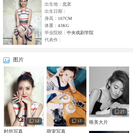
出生地：
北京
出生日期：
身高：
167CM
体重：
43KG
毕业院校：
中央戏剧学院
代表作：
图片
27
12
17
唯美大片
时尚写真
萌宠写真