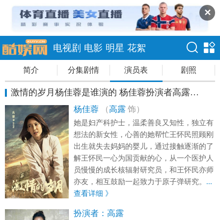
✕
电视剧
电影
明星
花絮
简介
分集剧情
演员表
剧照
激情的岁月杨佳蓉是谁演的 杨佳蓉扮演者高露资料
杨佳蓉
（
高露
饰）
她是妇产科护士，温柔善良又知性，独立有
想法的新女性，心善的她帮忙王怀民照顾刚
出生就失去妈妈的婴儿，通过接触逐渐的了
解王怀民一心为国贡献的心，从一个医护人
员慢慢的成长核辐射研究员，和王怀民亦师
亦友，相互鼓励一起致力于原子弹研究。
...
查看详细 》
扮演者：
高露