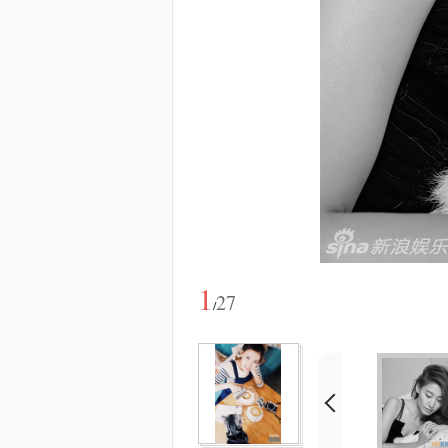
1
27
/