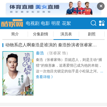
✕
电视剧
电影
明星
花絮
简介
分集剧情
演员表
剧照
动物系恋人啊秦浩是谁演的 秦浩扮演者张睿家资料
秦浩
（张睿家 饰）
秦浩（张睿家饰）芬妮恋人，则是主动“捕
猎”的狼形象，追逐爱情已成为他的本能，
这一次他目光锁定的似乎是小松鼠之河。
...
查看详细 》