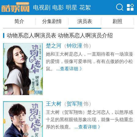
电视剧
电影
明星
花絮
简介
分集剧情
演员表
剧照
动物系恋人啊演员表 动物系恋人啊演员介绍
楚之河
（
钟欣潼
饰）
她和王大树是恋人，一直期待着有一场浪漫
的爱情，很像可爱单纯，有有点傲娇的小松
鼠。
...查看详细 》
王大树
（
贺军翔
饰）
王大树（贺军翔饰）楚之河恋人，以憨厚感
十足的黑框眼镜形象出现，就像一头稳重忠
厚的长颈鹿。
...查看详细 》