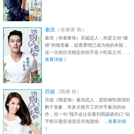
秦浩
（张睿家 饰）
秦浩（张睿家饰）芬妮恋人，则是主动“捕
猎”的狼形象，追逐爱情已成为他的本能，
这一次他目光锁定的似乎是小松鼠之河。
...
查看详细 》
芬妮
（隋唐 饰）
芬妮（隋棠饰）秦浩恋人，是防御性很强的
豹子形象，有多次推开工作对手秦浩的动
作，但一句“我不会让你看到我舔舐伤口”似
乎暗示着坚强背后另有隐情。
...查看详细
》