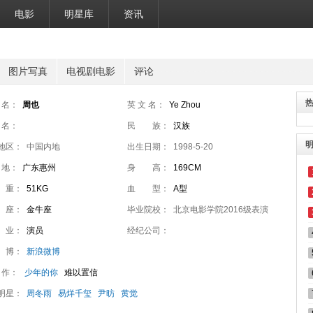
电影
明星库
资讯
图片写真
电视剧电影
评论
 名：
周也
英 文 名：
Ye Zhou
 名：
民 族：
汉族
地区：
中国内地
出生日期：
1998-5-20
 地：
广东惠州
身 高：
169CM
 重：
51KG
血 型：
A型
 座：
金牛座
毕业院校：
北京电影学院2016级表演
 业：
演员
本科
经纪公司：
 博：
新浪微博
 作：
少年的你
难以置信
明星：
周冬雨
易烊千玺
尹昉
黄觉