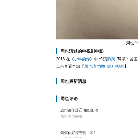
周也个
周也演过的电视剧电影
2018 在《
少年的你
》中 饰演
魏莱
(导演：曾国
点击查看全部【
周也演过的电影电视剧
】
周也最新消息
周也评论
惠州都传爆辽 姐姐加油
来自匿名网友
粥粥你好漂亮啊！加油