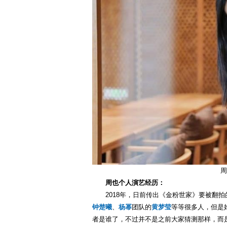
周
周也个人演艺经历：
2018年，日前传出《金粉世家》要被翻
钟楚曦
、
杨幂
团队的
黄梦莹
等等很多人，但是
者是谁了，不过并不是之前大家猜测那样，而