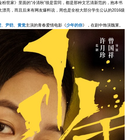
粉世家》里面的“冷清秋”很是雷同，都是那种文艺清新范的，抱本书
漂亮，而且后来有网友爆料说，周也是全校大部分学生公认的2016级
玺
、
尹昉
、
黄觉
主演的青春爱情电影《
少年的你
》，在剧中饰演魏莱。