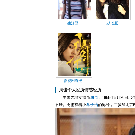
生活照
与人合照
影视剧海报
周也个人经历情感经历
中国内地女演员
周也
，1998年5月20
不错。周也有着小
章子怡
的称号，在参加北京