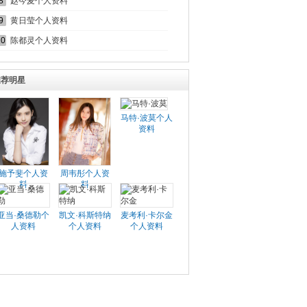
8
赵今麦个人资料
9
黄日莹个人资料
10
陈都灵个人资料
推荐明星
马特·波莫个人
资料
施予斐个人资
周韦彤个人资
料
料
亚当·桑德勒个
凯文·科斯特纳
麦考利·卡尔金
人资料
个人资料
个人资料