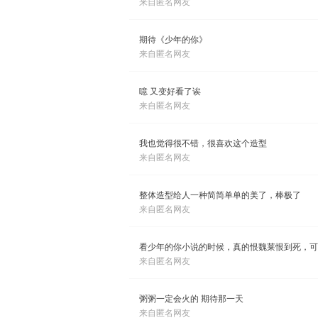
来自匿名网友
期待《少年的你》
来自匿名网友
噫 又变好看了诶
来自匿名网友
我也觉得很不错，很喜欢这个造型
来自匿名网友
整体造型给人一种简简单单的美了，棒极了
来自匿名网友
看少年的你小说的时候，真的恨魏莱恨到死，可
来自匿名网友
粥粥一定会火的 期待那一天
来自匿名网友