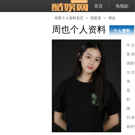
首页
电视剧
明星个人资料首页
>
明星库
>
周也
周也个人资料
个人资料
中 文
曾 用
国家
出 生
体
星
职
微
代 表
相关