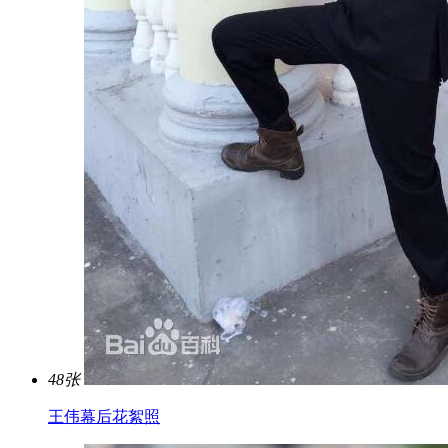
48张
王伟幕后花絮照