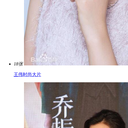
18张
王伟时尚大片