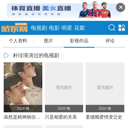
✕
电视剧
电影
明星
花絮
个人资料
图片
影视作品
评论
朴珪瑛演过的电视剧
2020 饰
2020 饰
2020 饰
虽然是精神病但没关系
只是相爱的关系
姜德顺爱情变迁史