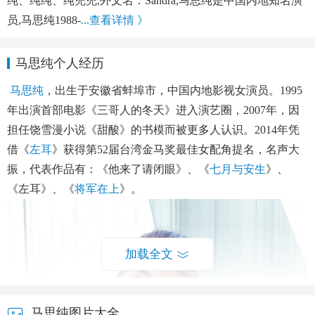
纯、纯纯、纯兜兜,外文名：Sandra,马思纯是中国内地知名演
员,马思纯1988-
...查看详情 》
马思纯个人经历
马思纯
，出生于安徽省蚌埠市，中国内地影视女演员。1995
年出演首部电影《三哥人的冬天》进入演艺圈，2007年，因
担任饶雪漫小说《甜酸》的书模而被更多人认识。2014年凭
借《
左耳
》获得第52届台湾金马奖最佳女配角提名，名声大
振，代表作品有：《他来了请闭眼》、《
七月与安生
》、
《左耳》、《
将军在上
》。
加载全文
马思纯图片大全