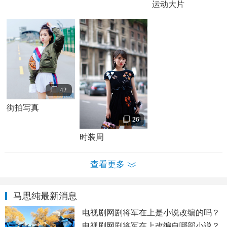
运动大片
马思纯家庭背景
：马思纯，1988年3月14日出生于安徽省
蚌埠市，马思纯是
蒋雯丽
亲外甥女，马思纯叫蒋雯丽叫小
姨。在7岁的时候曾第一次出演电影《三个人的冬天》，13岁
的时候又参演了电视剧《大宅门》，为了让马思纯得到更好
地发展机会，13岁的时候，她的
母亲
蒋文娟就带着马思纯去
了北京定居，从那以后便一直和她妈妈住
在一起
，在高考将
42
至，马思纯已经积累了一些演戏的经验，因此报考了北电导
街拍写真
演系，虽然没有成功，最后听从了母亲的建议考入了中国传
26
媒
大学
播音系，在读大二的时候，沈严导演看中，让马思纯
时装周
出演了电视剧《爸爸我怀了你的孩子》的女一号，因此而进
入了娱乐圈。
查看更多
马思纯情感经历
：马思纯和
欧豪
因出演《左耳》被一举
捧红，而在现实生活中，这对银幕上的恋人也早已情愫暗
马思纯最新消息
生，绯闻频传，据悉两人已经秘密同居，马思纯独立活泼，
电视剧网剧将军在上是小说改编的吗？
欧豪内敛，性格上比较互补，在对待爱情上都比较低调，一
电视剧网剧将军在上改编自哪部小说？