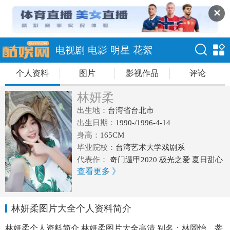
✕
电视剧
电影
明星
花絮
个人资料
图片
影视作品
评论
林妍柔
出生地：
台湾省台北市
出生日期：
1990-/1996-4-14
身高：
165CM
毕业院校：
台湾艺术大学戏剧系
代表作：
奇门遁甲2020 极光之爱 夏日甜心
查看更多 》
我的战争
林妍柔图片大全个人资料简介
林妍柔个人资料简介,林妍柔图片大全高清,别名：林岡怡、蒂