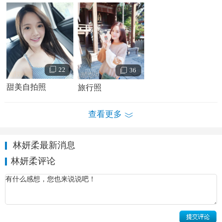
22
36
甜美自拍照
旅行照
查看更多
林妍柔最新消息
林妍柔评论
林妍柔个人资料简介 林妍柔生活照
林妍柔演艺经历电视剧电影作品：
2007年，十七岁的林妍柔便参加了台湾演唱团体黑涩会美眉
的选拔活动，但最终却未能入选。次年，林妍柔进入台湾艺