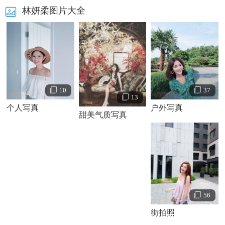
林妍柔图片大全
林妍柔个人资料简介 林妍柔个人写真
林妍柔个人资料简介简历档案：
10
37
13
林妍柔出身在一个“花草世家”，祖辈三代都自己种花养花，
个人写真
户外写真
甜美气质写真
父母在台北开了30年的花店，所以林妍柔从小就和花花草草
们打交道。小时候，父母在店里忙，她就一个人在家里和花
草们玩耍，同花草们说话。这些年幼时做过的看似“傻傻”的
小事，其实也透露着她和花草植物之间的深厚渊源，也成就
了她清新独特的气质。
林妍柔情感经历：
56
街拍照