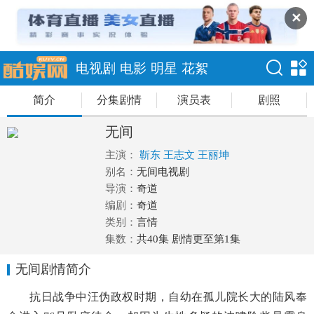
✕
电视剧
电影
明星
花絮
简介
分集剧情
演员表
剧照
无间
主演：
靳东
王志文
王丽坤
别名：
无间电视剧
导演：
奇道
编剧：
奇道
类别：
言情
集数：
共40集 剧情更至第1集
无间剧情简介
抗日战争中汪伪政权时期，自幼在孤儿院长大的陆风奉