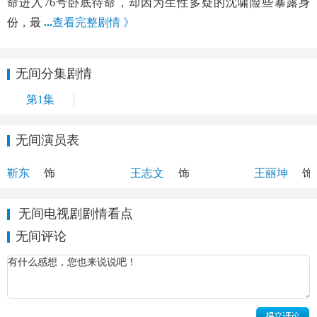
命进入76号卧底待命，却因为生性多疑的沈啸险些暴露身
份，最
...
查看完整剧情 》
无间分集剧情
第1集
无间演员表
陆风
牧溪鹤
花向雨
靳东
饰
王志文
饰
王丽坤
饰
无间电视剧剧情看点
无间评论