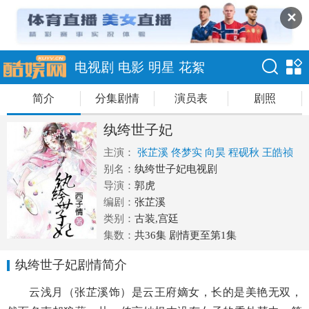
✕
电视剧
电影
明星
花絮
简介
分集剧情
演员表
剧照
纨绔世子妃
主演：
张芷溪
佟梦实
向昊
程砚秋
王皓祯
别名：
纨绔世子妃电视剧
导演：
郭虎
编剧：
张芷溪
类别：
古装,宫廷
集数：
共36集 剧情更至第1集
纨绔世子妃剧情简介
云浅月（张芷溪饰）是云王府嫡女，长的是美艳无双，