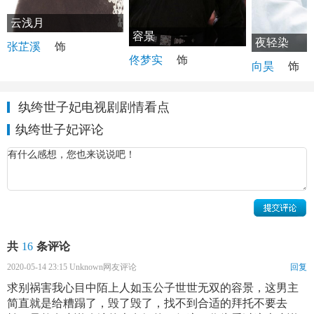
云浅月
容景
夜轻染
张芷溪
饰
佟梦实
饰
向昊
饰
纨绔世子妃电视剧剧情看点
纨绔世子妃评论
共
16
条评论
2020-05-14 23:15 Unknown网友评论
回复
求别祸害我心目中陌上人如玉公子世世无双的容景，这男主
简直就是给糟蹋了，毁了毁了，找不到合适的拜托不要去