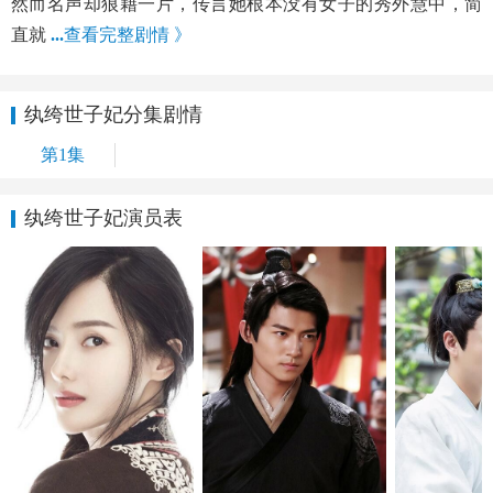
然而名声却狼藉一片，传言她根本没有女子的秀外慧中，简
直就
...
查看完整剧情 》
纨绔世子妃分集剧情
第1集
纨绔世子妃演员表