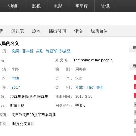
内地剧
影视
电影
明星库
资讯
情
演员表
剧照
播出时间
评论
经典台词
人民的名义
 演：
陆毅
张丰毅
吴刚
许亚军
张志坚
 名：
外 文 名：
The name of the people
 演：
李路
编 剧：
周梅森
 区：
内地
语 言：
汉语
 份：
2017
类 别：
都市
刑侦
警匪
 数：
共
52
集 剧情更至第
52
集
播出时间：
2017-3-29
 台：
湖南卫视
网络平台：
芒果tv
说明：
周日到周四19点半两集两播
影视：
我是公安局长