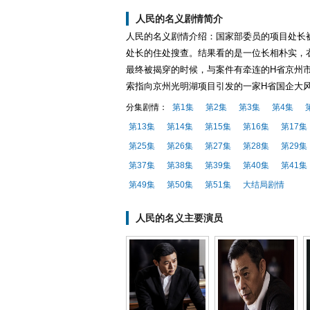
人民的名义剧情简介
人民的名义剧情介绍：国家部委员的项目处长
处长的住处搜查。结果看的是一位长相朴实，
最终被揭穿的时候，与案件有牵连的H省京州
索指向京州光明湖项目引发的一家H省国企大
分集剧情：
第1集
第2集
第3集
第4集
第13集
第14集
第15集
第16集
第17集
第25集
第26集
第27集
第28集
第29集
第37集
第38集
第39集
第40集
第41集
第49集
第50集
第51集
大结局剧情
人民的名义主要演员