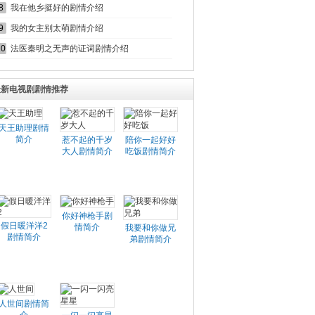
8
我在他乡挺好的剧情介绍
9
我的女主别太萌剧情介绍
10
法医秦明之无声的证词剧情介绍
最新电视剧剧情推荐
天王助理剧情
简介
惹不起的千岁
陪你一起好好
大人剧情简介
吃饭剧情简介
你好神枪手剧
假日暖洋洋2
情简介
我要和你做兄
剧情简介
弟剧情简介
人世间剧情简