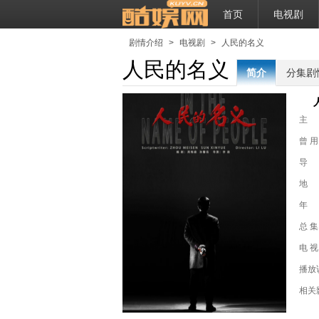
首页
电视剧
剧情介绍
>
电视剧
>
人民的名义
人民的名义
简介
分集剧
主
曾 用
导
地
年
总 集
电 视
播放
相关