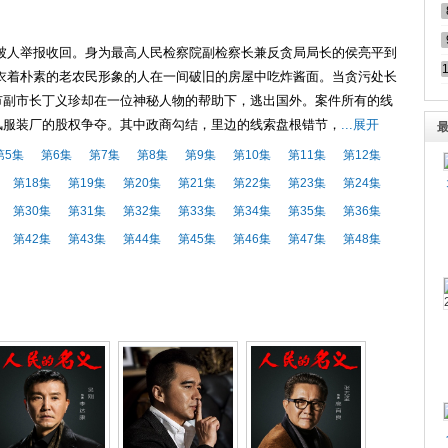
被人举报收回。身为最高人民检察院副检察长兼反贪局局长的侯亮平到
衣着朴素的老农民形象的人在一间破旧的房屋中吃炸酱面。当贪污处长
市副市长丁义珍却在一位神秘人物的帮助下，逃出国外。案件所有的线
风服装厂的股权争夺。其中政商勾结，里边的线索盘根错节，
...展开
第5集
第6集
第7集
第8集
第9集
第10集
第11集
第12集
第18集
第19集
第20集
第21集
第22集
第23集
第24集
第30集
第31集
第32集
第33集
第34集
第35集
第36集
第42集
第43集
第44集
第45集
第46集
第47集
第48集