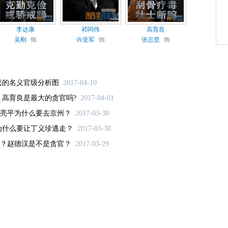
李达康
祁同伟
高育良
吴刚
饰
许亚军
饰
张志坚
饰
民的名义官级分析图
2017-04-10
 高育良是最大的贪官吗?
2017-04-01
亮平为什么要去京州？
2017-03-30
为什么要让丁义珍逃走？
2017-03-30
？赵德汉是不是贪官？
2017-03-29