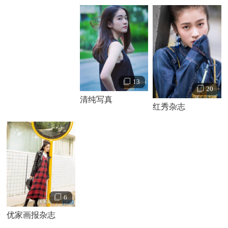
13
20
清纯写真
红秀杂志
6
优家画报杂志