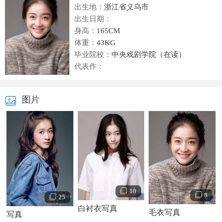
出生地：
浙江省义乌市
出生日期：
身高：
165CM
体重：
43KG
毕业院校：
中央戏剧学院（在读）
代表作：
图片
10
8
25
白衬衣写真
毛衣写真
写真