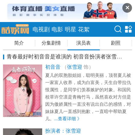
✕
电视剧
电影
明星
花絮
简介
分集剧情
演员表
剧照
青春最好时初音音是谁演的 初音音扮演者张雪迎资料
初音音
（
张雪迎
饰）
夏儿的双胞胎姐姐，聪明美丽，顶替夏儿被
一家富人收养，成为白富美，天生自带拉仇
恨属性，是同学们羡慕嫉妒的对象。和国民
校草许空凛是青梅竹马，虽然喜欢对方但是
因为傲娇属性一直没有说出自己的感情，对
妹妹夏儿一直感到抱歉，一直暗中帮助夏
儿。
...查看详细 》
扮演者：
张雪迎