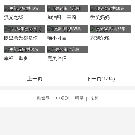
更新34集/共40集
共24集已完结
更新1集/共58集
流光之城
加油呀！茉莉
微笑妈妈
共24集已完结
更新1集/共35集
更新30集/共35集
眼里余光都是你
喵不可言
家族荣耀
更新32集/共31集
共46集已完结
幸福二重奏
完美伴侣
上一页
下一页(1/84)
酷娱网
|
电视剧
|
明星
|
花絮