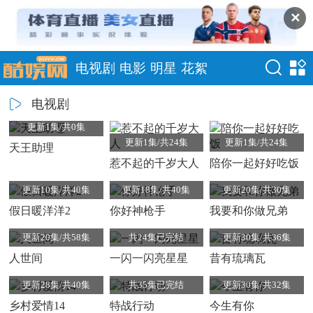
✕
电视剧
电影
明星
花絮
电视剧
更新1集/共0集
更新1集/共24集
更新1集/共24集
天王助理
惹不起的千岁大人
陪你一起好好吃饭
更新10集/共40集
更新18集/共40集
更新20集/共30集
假日暖洋洋2
你好神枪手
我要和你做兄弟
更新20集/共58集
共24集已完结
更新30集/共36集
人世间
一闪一闪亮星星
昔有琉璃瓦
更新28集/共40集
共35集已完结
更新30集/共32集
乡村爱情14
特战行动
今生有你