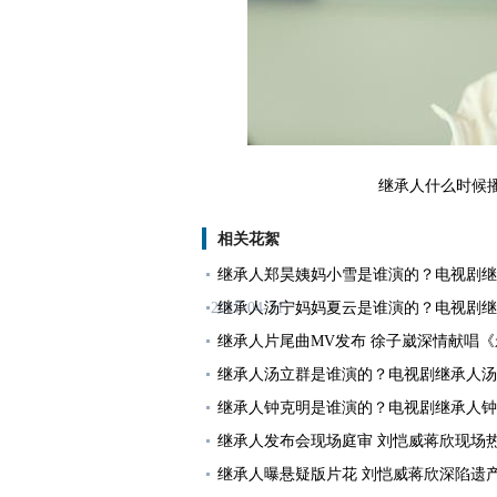
继承人什么时候播 
相关花絮
继承人郑昊姨妈小雪是谁演的？电视剧继
2017-04-21
继承人汤宁妈妈夏云是谁演的？电视剧继
继承人片尾曲MV发布 徐子崴深情献唱
继承人汤立群是谁演的？电视剧继承人汤
继承人钟克明是谁演的？电视剧继承人钟
继承人发布会现场庭审 刘恺威蒋欣现场
继承人曝悬疑版片花 刘恺威蒋欣深陷遗