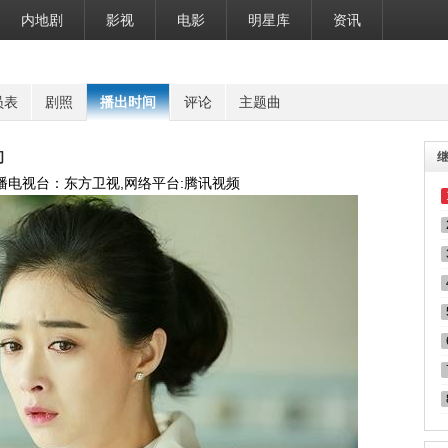
内地剧
影视
电影
明星库
资讯
员表
剧照
播出时间
评论
主题曲
间
播电视台：东方卫视,网络平台:腾讯视频