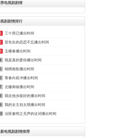
推荐电视剧剧情
电视剧剧情排行
1
三十而已播出时间
2
贺先生的恋恋不忘播出时间
3
玉楼春播出时间
4
我是真的爱你播出时间
5
锦绣南歌播出时间
6
青春向前冲播出时间
7
北辙南辕播出时间
8
我在他乡挺好的播出时间
9
我的女主别太萌播出时间
10
法医秦明之无声的证词播出时间
最新电视剧剧情推荐