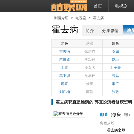
首页
电视剧
剧情介绍
>
电视剧
>
霍去病
霍去病
简介
分集剧情
演
角色
演员
角色
霍去病
张若昀
蓁娥
赵破奴
李宏毅
刘珩
卫青
潘泰名
卫子夫
高不识
吴承轩
芳姑
郭直
修庆
李广
刘广楠
商浩
张敬
霍去病郭直是谁演的 郭直扮演者修庆资料
郭直
（
修庆
饰
）
角色描述：
霍去病之师