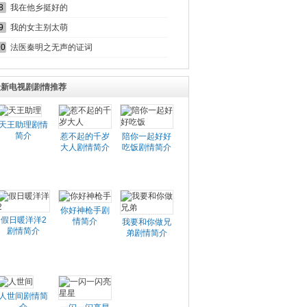
8
我在他乡挺好的
9
我的女主别太萌
10
法医秦明之无声的证词
最新电视剧剧情推荐
天王助理剧情
简介
惹不起的千岁
陪你一起好好
大人剧情简介
吃饭剧情简介
你好神枪手剧
假日暖洋洋2
情简介
我要和你做兄
剧情简介
弟剧情简介
人世间剧情简