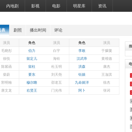
内地剧
影视
电影
明星库
资讯
员表
剧照
播出时间
评论
演员
角色
演员
角色
演员
毛晓彤
伯力
白宇
李敢
于朦胧
徐悦
留定儿
海铃
汉武帝
黄维德
陈紫函
留柱
杜玉明
洪森
康杰
柴蔚
要东
刘天尧
钰娘
王泇淇
郭明翰
穆尔瞻
邵老五
九命姬洋
徐杰
唐文龙
右贤王
门光伟
阿卜
张词