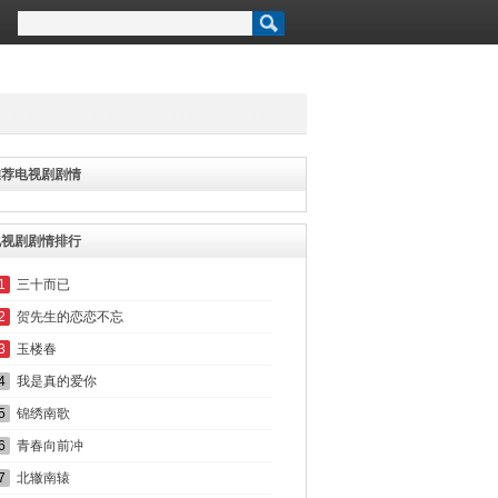
推荐电视剧剧情
电视剧剧情排行
1
三十而已
2
贺先生的恋恋不忘
3
玉楼春
4
我是真的爱你
5
锦绣南歌
6
青春向前冲
7
北辙南辕