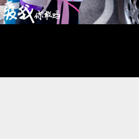
还没爱够
还没爱够电视剧剧情看点