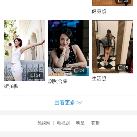
25
健身照
25
24
54
生活照
剧照合集
街拍照
查看更多
酷娱网
|
电视剧
|
明星
|
花絮