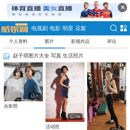
✕
电视剧
电影
明星
花絮
个人资料
图片
影视作品
评论
赵子琪图片大全 写真 生活照片
9
合影照
54
活动照