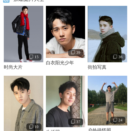
39
15
36
白衣阳光少年
时尚大片
街拍写真
24
37
10
户外搞怪照