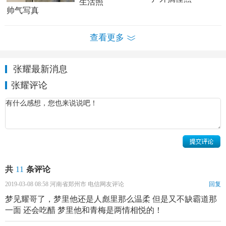
生活照
帅气写真
查看更多
张耀个人资料简介 张耀写真照
张耀最新消息
张耀演绎经历：
张耀评论
2018年4月，与
王莎莎
搭档主演美食题材的青春言情网络
剧《爱上邻家主厨》。之后，在根据玖月晞小说《
少年的
你
，如此美丽》改编、由曾国祥执导的青春电影《少年的
你》中饰演陈念的同班同学李想，班级中典型的“好学生”。
11月22日，青春校园剧《人不彪悍枉少年》在腾讯视频上
共
11
条评论
线，张耀在剧中饰演李渔。
2019-03-08 08:58 河南省郑州市 电信网友评论
回复
2019年，主演根据紫微流年同名小说改编的古装武侠剧
梦见耀哥了，梦里他还是人彪里那么温柔 但是又不缺霸道那
《一寸相思》，并在剧中饰演少年隐士左卿辞，以江湖游医
一面 还会吃醋 梦里他和青梅是两情相悦的！
身份寻找遗失的朝廷重宝“山河图”。