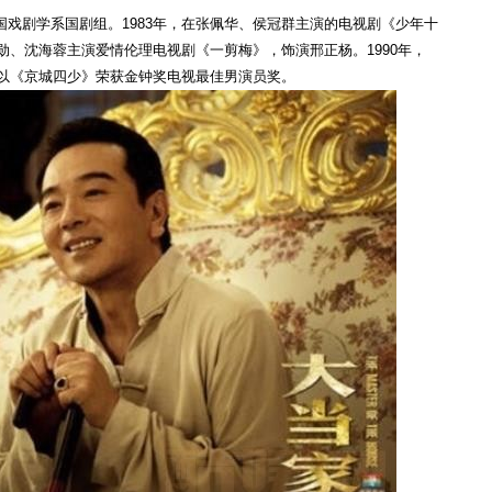
戏剧学系国剧组。1983年，在张佩华、侯冠群主演的电视剧《少年十
世勋、沈海蓉主演爱情伦理电视剧《一剪梅》，饰演邢正杨。1990年，
，以《京城四少》荣获金钟奖电视最佳男演员奖。