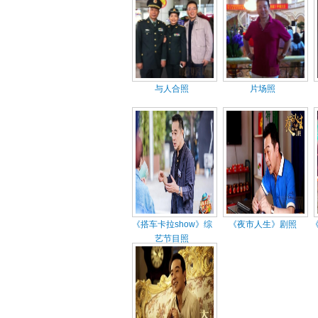
与人合照
片场照
《搭车卡拉show》综
《夜市人生》剧照
艺节目照