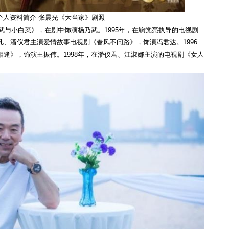
个人资料简介 张晨光《大当家》剧照
乃武与小白菜》，在剧中饰演杨乃武。1995年，在鞠觉亮执导的电视剧
、潘仪君主演爱情故事电视剧《春风不问路》，饰演冯君达。1996
逢》，饰演王振伟。1998年，在潘仪君、江淑娜主演的电视剧《女人