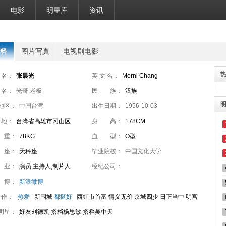
电影
明星库
资讯
料
图片写真
电视剧电影
 名：
张晨光
英 文 名：
Morni Chang
 名：
光哥,老板
民 族：
汉族
地区：
中国台湾
出生日期：
1956-10-03
 地：
台湾省高雄市冈山区
身 高：
178CM
 重：
78KG
血 型：
O型
 座：
天秤座
毕业院校：
中国文化大学
 业：
演员,主持人,制片人
经纪公司：
 博：
新浪微博
 作：
热爱
新围城
都挺好
西虹市首富 情义无价 京城四少 日正当中 明宫
 大当家
明星：
那年花开月正圆
好友刘德凯 搭档杨思敏 搭档吴中天