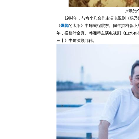
张晨光
1994年，与俞小凡合作主演电视剧《杨
《
燃烧
的太阳》中饰演程震东。同年搭档俞小凡
年，搭档叶全真、韩湘琴主演电视剧《山水有相
三十》中饰演顾邦伟。