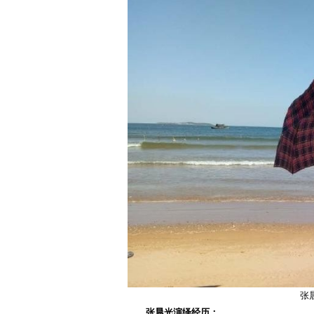
张
张晨光演绎经历：