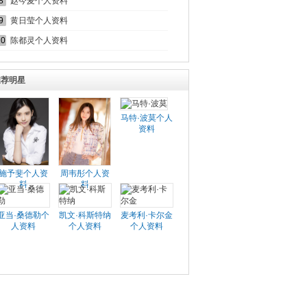
8
赵今麦个人资料
9
黄日莹个人资料
10
陈都灵个人资料
推荐明星
马特·波莫个人
资料
施予斐个人资
周韦彤个人资
料
料
亚当·桑德勒个
凯文·科斯特纳
麦考利·卡尔金
人资料
个人资料
个人资料