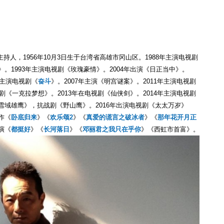
人，1956年10月3日生于台湾省高雄市冈山区。1988年主演电视剧
》。1993年主演电视剧《玫瑰豪情》。2004年出演《日正当中》。
衔主演电视剧《
奋斗
》。2007年主演《明宫谜案》。2011年主演电视剧
志剧《一克拉梦想》。2013年在电视剧《仙侠剑》。2014年主演电视剧
《雪域雄鹰》，抗战剧《野山鹰》。2016年出演电视剧《太太万岁》
作《
卧底归来
》《
欢乐颂2
》《
真爱的谎言之破冰者
》《
那年花开月正
演《
都挺好
》《
长河落日
》《
邓丽君之我只在乎你
》《西虹市首富》。