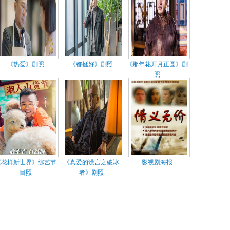
《热爱》剧照
《都挺好》剧照
《那年花开月正圆》剧
照
《花样新世界》综艺节
《真爱的谎言之破冰
影视剧海报
目照
者》剧照