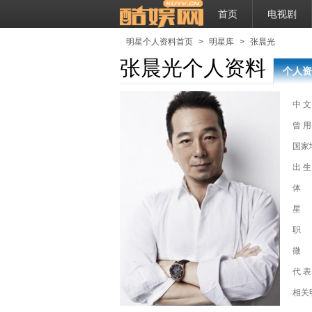
首页
电视剧
明星个人资料首页
>
明星库
>
张晨光
张晨光个人资料
个人资
中 文
曾 用
国家
出 生
体
星
职
微
代 表
谜案
相关