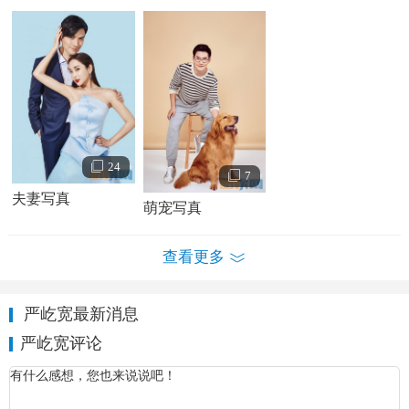
1995年，严屹宽考入上海谢晋恒通明星学校学习表演，
后年仅16岁的严屹宽在谢晋导演的历史战争片《鸦片战争》
中饰演一个清朝小卒；同年，参演了剧情片《太阳火》。
1997年，18岁的严屹宽考入了上海戏剧学院表演系。大
二起，严屹宽开始接戏，先后出演过《情书》、《心网》等
电视剧。毕业考试时，严屹宽取得了“声台形表”4科全A的优
异成绩，并在毕业大戏中担纲男一号。
24
7
夫妻写真
严屹宽情感经历
萌宠写真
2013年8月9日，严屹宽在其个人微博宣布和
杜若溪
已领
查看更多
证结婚；12月，严屹宽和杜若溪携手出版了婚前纪念书《为
爱出发·婚前旅行》。2014年3月22日，严屹宽与杜若溪在巴
严屹宽最新消息
厘岛举行婚礼。
严屹宽评论