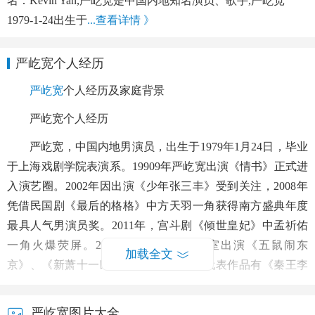
名：Kevin Yan,严屹宽是中国内地知名演员、歌手,严屹宽
1979-1-24出生于
...查看详情 》
严屹宽个人经历
严屹宽
个人经历及家庭背景
严屹宽个人经历
严屹宽，中国内地男演员，出生于1979年1月24日，毕业
于上海戏剧学院表演系。19909年严屹宽出演《情书》正式进
入演艺圈。2002年因出演《少年张三丰》受到关注，2008年
凭借民国剧《最后的格格》中方天羽一角获得南方盛典年度
最具人气男演员奖。2011年，宫斗剧《倾世皇妃》中孟祈佑
一角火爆荧屏。2014年成立个人工作室出演《五鼠闹东
加载全文
京》、《新萧十一郎》等剧。严屹宽的代表作品有《秦王李
世民》、《倾世皇妃》、《隋唐演义》等。
严屹宽图片大全