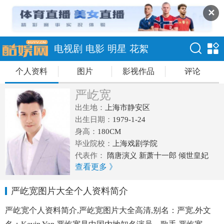
✕
电视剧
电影
明星
花絮
个人资料
图片
影视作品
评论
严屹宽
出生地：
上海市静安区
出生日期：
1979-1-24
身高：
180CM
毕业院校：
上海戏剧学院
代表作：
隋唐演义 新萧十一郎 倾世皇妃
查看更多 》
新水浒传 五鼠闹东京 秦王李世民 少年张三
丰
严屹宽图片大全个人资料简介
严屹宽个人资料简介,严屹宽图片大全高清,别名：严宽,外文