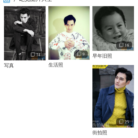
16
9
51
早年旧照
生活照
写真
严屹宽个人资料简介 严屹宽写真照片
严屹宽早年经历
1994年，严屹宽考入上海银都艺员进修学校学习声乐，
25
并参加MV《我是中国人》 的拍摄。
街拍照