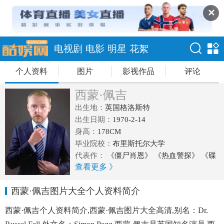
✕
电视剧
电影
明星
花絮
个人资料
图片
影视作品
评论
西蒙·佩吉
出生地：
英国格洛斯特
出生日期：
1970-2-14
身高：
178CM
毕业院校：
布里斯托尔大学
代表作：
《僵尸肖恩》 《热血警探》 《碟
查看更多 》
中谍4》
西蒙·佩吉图片大全个人资料简介
西蒙·佩吉个人资料简介,西蒙·佩吉图片大全高清,别名：Dr.