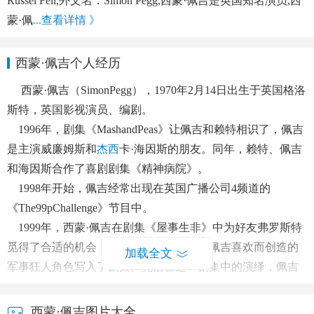
Russel Fell,外文名：Simon Pegg,西蒙·佩吉是英国知名演员,西
蒙·佩
...查看详情 》
西蒙·佩吉个人经历
西蒙·佩吉（SimonPegg），1970年2月14日出生于英国格洛
斯特，英国影视演员、编剧。
1996年，剧集《MashandPeas》让佩吉和赖特相识了，佩吉
是主演威廉姆斯和
杰西
卡·海因斯的朋友。同年，赖特、佩吉
和海因斯合作了喜剧剧集《精神病院》。
1998年开始，佩吉经常出现在英国广播公司4频道的
《The99pChallenge》节目中。
1999年，西蒙·佩吉在剧集《屋事生非》中为好友弗罗斯特
觅得了合适的机会，把弗罗斯特平日为讨佩吉喜欢而创造的
加载全文
军事狂人角色写入了剧集。凭借在这一剧集中的演绎，佩吉
赢得了一项英国喜剧奖的提名——最佳最佳喜剧新人奖。
2004年4月，佩吉自编自演的僵尸影片《僵尸肖恩》上映。
西蒙·佩吉图片大全