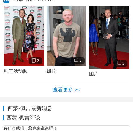
同年，佩吉主演了电视剧《危险！5万伏电压！》，他在剧中
饰演生存能力极发达国际组织“死灵人”的一员拉塞尔·菲尔。
2
2
2
照片
帅气活动照
图片
查看更多
西蒙·佩吉最新消息
西蒙·佩吉评论