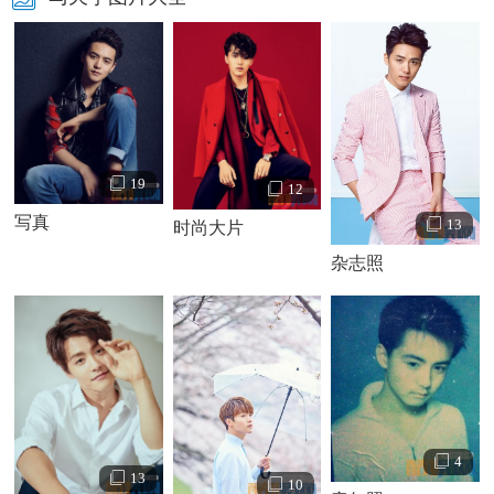
19
12
写真
13
时尚大片
杂志照
4
13
10