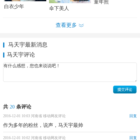
童年照
白衣少年
伞下美人
查看更多
马天宇写真 马天宇个人经历及家庭背景介绍
马天宇的家庭背景
马天宇最新消息
马天宇评论
马天宇吃过很多苦，成长经历比较坎坷。1986年7月12
日，出生于山东省德州市武城县一个农村家庭，并在那里度
过了童年及少年时代。5岁那年的中秋月圆之夜他永远地失去
了
母亲
，他的“酒鬼爸爸”也从此负债离家出走，他是和两个
姐姐跟着年迈的爷爷奶奶长大的，为了生计尚未成年的他就
担负起养家糊口的重担北漂去打工。
共
20
条评论
马天宇辛酸成名史
2016-12-01 10:03 河南省 移动网友评论
回复
马天宇出生在贫苦农村，家徒四壁。5岁时，母亲猝然离
作为多年的粉丝，说声，马天宇最帅
世，父亲留下一身债务离家出走，他从小就跟着爷爷奶奶生
活。从小，马天宇就是“打工达人”，曾在德州做餐厅小工，
2016-12-01 10:02 河南省 移动网友评论
回复