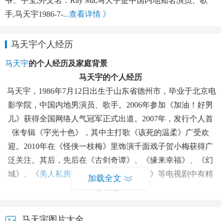
爷、宇宝,外文名：Ray Ma,马天宇是中国内地知名演员、歌
手,马天宇1986-7-
...查看详情 》
马天宇个人经历
马天宇
的个人经历及家庭背景
马天宇的个人经历
马天宇，1986年7月12日出生于山东省德州市，毕业于北京电
影学院，中国内地男演员、歌手。2006年参加《加油！好男
儿》获得全国网络人气冠军正式出道。2007年，发行个人首
张专辑《宇光十色》，其中主打歌《该死的温柔》广受欢
迎。2010年在《怪侠一枝梅》里饰演千面戏子贺小梅获得广
泛关注。其后，先后在《古剑奇谭》、《缘来幸福》、《幻
城》、《
美人私房菜
》《
流淌的美好时光
》等电视剧中有精
加载全文
彩表现。
马天宇图片大全