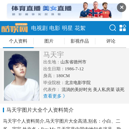
✕
电视剧
电影
明星
花絮
个人资料
图片
影视作品
评论
马天宇
出生地：
山东省德州市
出生日期：
1986-7-12
身高：
180CM
毕业院校：
北京电影学院
代表作：
流淌的美好时光 美人私房菜 该死
查看更多 》
的温柔 古剑奇谭 幻城 缘来幸福
马天宇图片大全个人资料简介
马天宇个人资料简介,马天宇图片大全高清,别名：小白、二