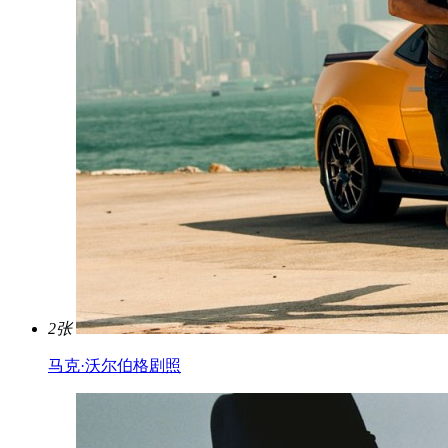
2张
马克·沃尔伯格剧照