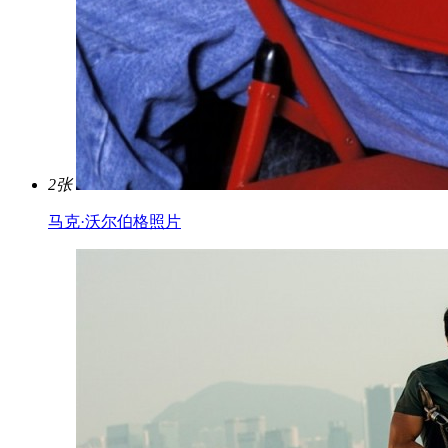
2张
马克·沃尔伯格照片