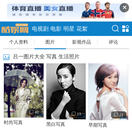
✕
电视剧
电影
明星
花絮
个人资料
图片
影视作品
评论
吕一图片大全 写真 生活照片
41
13
21
时尚写真
黑白写真
早期写真