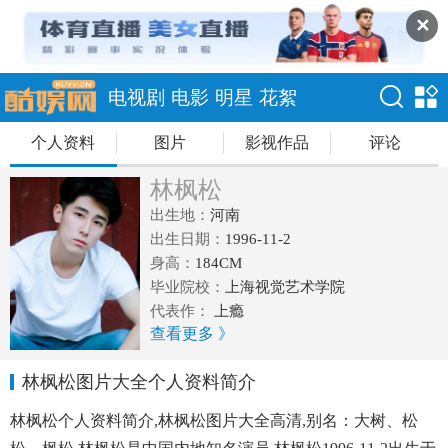
✕
电视剧
电影
明星
花絮
个人资料
图片
影视作品
评论
林枫松
出生地：
河南
出生日期：
1996-11-2
身高：
184CM
毕业院校：
上海视觉艺术学院
代表作：
上瘾
查看更多 》
林枫松图片大全个人资料简介
林枫松个人资料简介,林枫松图片大全高清,别名：大树、松