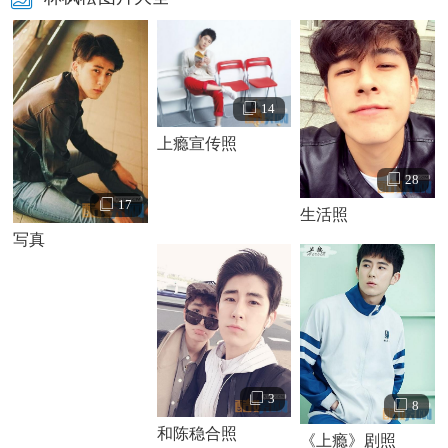
林枫松个人资料简介 林枫松写真
14
林枫松演绎经历：
上瘾宣传照
2015年11月30日，《上瘾》 网络剧开机发布会在北京举
28
行。林枫松与《上瘾》网络剧的其他三位主演一起出席开机
17
生活照
发布会。2015年12月，出演《上瘾》网络剧，在剧中饰演尤
写真
其一角。
2016年1月6日，林枫松参演的网络剧《上瘾》发布完整
宣传片。同年出演网络剧《梁山伯与祝英台》，在剧中饰演
马文才。
3
8
和陈稳合照
《上瘾》剧照